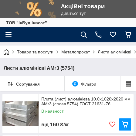
ТОВ "ІнБуд Інвест"
Товари та послуги
Металопрокат
Листи алюмінієві
Листи алюмінієві АМг3 (5754)
Сортування
0
Фільтри
Плита (лист) алюмінієва 10.0х1020х2020 мм
АМг3 (сплав 5754) ГОСТ 21631-76
В наявності
160
від
₴/кг