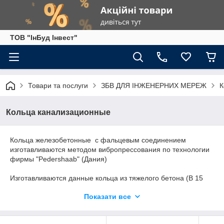
ТОВ "ІнБуд Інвест"
Товари та послуги
ЗБВ ДЛЯ ІНЖЕНЕРНИХ МЕРЕЖ
К
Кольца канализационные
Кольца железобетонные
с
фальцевым
соединением
изготавливаются методом вибропрессования по технологии
фирмы "Pedershaab" (Дания)
Изготавливаются данные кольца из тяжелого бетона (В 15
или марок по прочности на сжатие, указанных в рабочих
Показати все
чертежах конструкций) и предназначены для устройства
вертикальных колодцев и инженерных сетей.