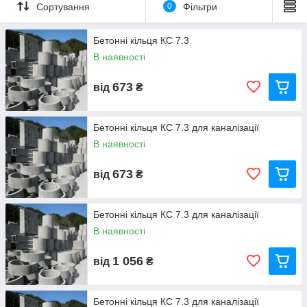
Армирования конструкций производится с помощью
Сортування
0
Фільтри
арматурной проволоки класса ВР-1 по ГОСТ 6727-80.
Бетонні кільця КС 7.3
Характерное отличие:
• наличие фальцевых соединений, позволяющие сэкономить
В наявності
на затратах времени и рабочей силы, во время монтажных
работ.
673
від
₴
Переваги кілець з
фальцевим
з'єднанням
:
• чіткі розміри фальцевих з'єднань дозволяють герметизувати
Бетонні кільця КС 7.3 для каналізації
стики за допомогою гумових кілець або спеціальних клеїв
В наявності
• швидкість монтажу без виконання «вологих» робіт по затірці
швів.
673
від
₴
Бетонні кільця КС 7.3 для каналізації
В наявності
1 056
від
₴
Бетонні кільця КС 7.3 для каналізації