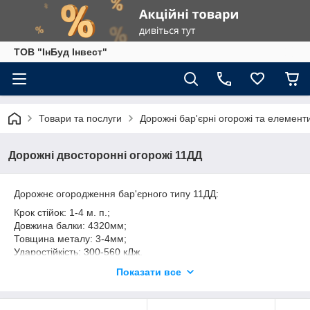
ТОВ "ІнБуд Інвест"
Товари та послуги
Дорожні бар'єрні огорожі та елемент
Дорожні двосторонні огорожі 11ДД
Дорожнє огородження бар'єрного типу 11ДД:
Крок стійок: 1-4 м. п.;
Довжина балки: 4320мм;
Товщина металу: 3-4мм;
Ударостійкість: 300-560 кДж.
Покриття: гарячий цинк.
Показати все
У комплектацію бар'єрних огороджень входять: секція балки
СБ, Стійка дорожня СД, Консоль розпірка КР, Елемент