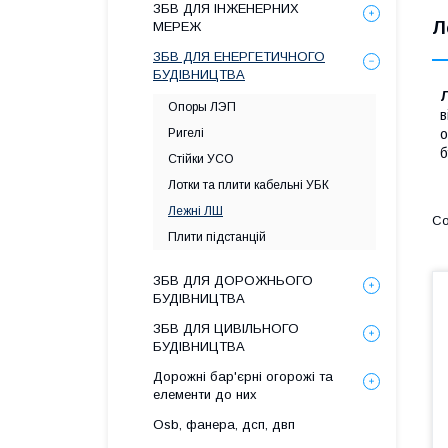
ЗБВ ДЛЯ ІНЖЕНЕРНИХ
Л
МЕРЕЖ
ЗБВ ДЛЯ ЕНЕРГЕТИЧНОГО
БУДІВНИЦТВА
Опоры ЛЭП
в
Ригелі
о
б
Стійки УСО
Лотки та плити кабельні УБК
Лежні ЛШ
Плити підстанцій
ЗБВ ДЛЯ ДОРОЖНЬОГО
БУДІВНИЦТВА
ЗБВ ДЛЯ ЦИВІЛЬНОГО
БУДІВНИЦТВА
Дорожні бар'єрні огорожі та
елементи до них
Osb, фанера, дсп, двп