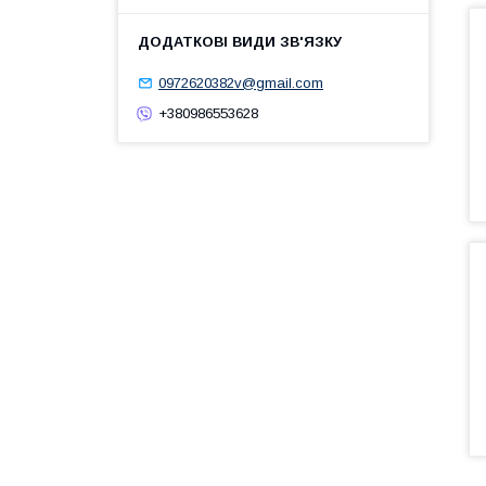
0972620382v@gmail.com
+380986553628