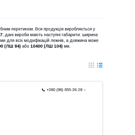
ібним перетином. Вся продукція виробляється у
57
, дані вироби мають наступні габарити: ширина
ими для всіх модифікацій лежнів, а довжина може
00 (ЛШ 84)
або
10400 (ЛШ 104)
мм.
+380 (98) 655-36-28