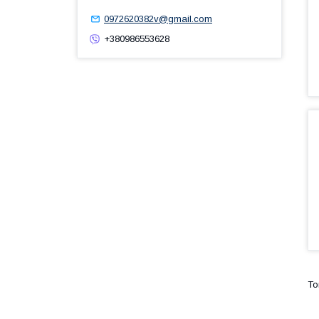
0972620382v@gmail.com
+380986553628