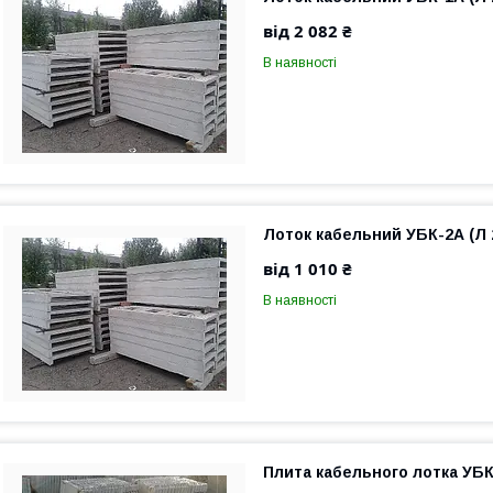
від 2 082 ₴
В наявності
Лоток кабельний УБК-2А (Л 
від 1 010 ₴
В наявності
Плита кабельного лотка УБК-