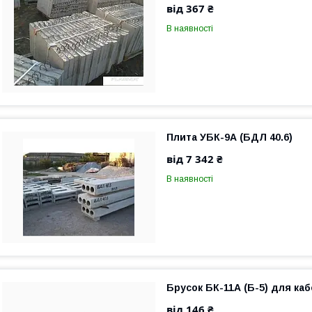
від 367 ₴
В наявності
Плита УБК-9А (БДЛ 40.6)
від 7 342 ₴
В наявності
Брусок БК-11А (Б-5) для ка
від 146 ₴