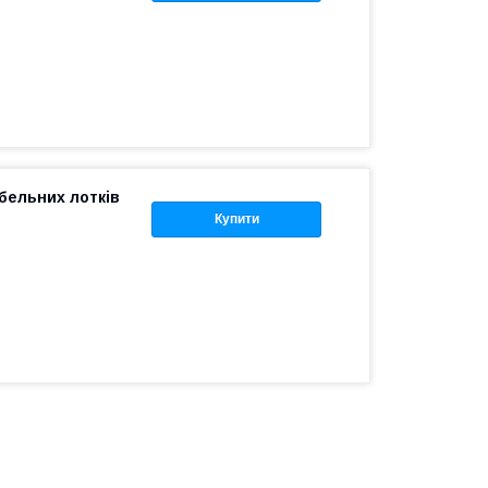
абельних лотків
Купити