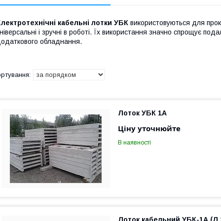
лектротехнічні кабельні лотки УБК
використовуються для прок
ніверсальні і зручні в роботі. Їх використання значно спрощує под
одаткового обладнання.
Лоток УБК 1А
Ціну уточнюйте
В наявності
Лоток кабельний УБК-1А (Л 