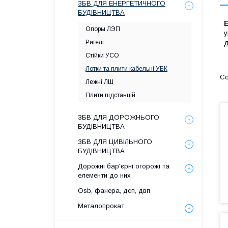
ЗБВ ДЛЯ ЕНЕРГЕТИЧНОГО
БУДІВНИЦТВА
Е
Опоры ЛЭП
у
Ригелі
д
Стійки УСО
Лотки та плити кабельні УБК
Лежні ЛШ
Плити підстанцій
ЗБВ ДЛЯ ДОРОЖНЬОГО
БУДІВНИЦТВА
ЗБВ ДЛЯ ЦИВІЛЬНОГО
БУДІВНИЦТВА
Дорожні бар'єрні огорожі та
елементи до них
Osb, фанера, дсп, двп
Металопрокат