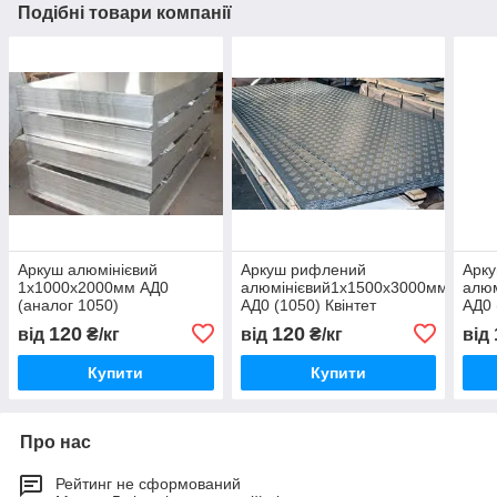
Подібні товари компанії
Аркуш алюмінієвий
Аркуш рифлений
Арк
1х1000х2000мм АД0
алюмінієвий1х1500х3000мм
алю
(аналог 1050)
АД0 (1050) Квінтет
АД0 
120
120
від
₴/кг
від
₴/кг
від
Купити
Купити
Про нас
Рейтинг не сформований