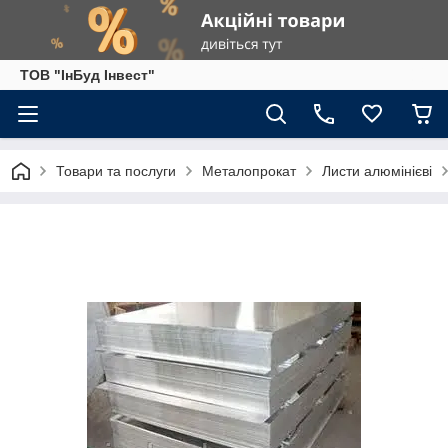
ТОВ "ІнБуд Інвест"
Товари та послуги
Металопрокат
Листи алюмінієві