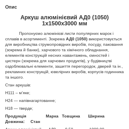
Опис
Аркуш алюмінієвий АД0 (1050)
1х1500х3000 мм
Пропонуємо алюмінієві листи популярних марок і
сплавів в асортименті. Зокрема
АД0 (1050)
використовується
для виробництва струмопровідних виробів, посуду, паковання
(зокрема й банки), харчового та хімічного обладнання,
елементів конструкцій несних навантажень, ємностей і
цистерн (зокрема для харчових продуктів), у будівництві
оздоблювальні елементи, зашиття перегородок, дверей та ін.,
рекламних конструкцій, ювелірних виробів, корпусів годинника
та іншого.
Стан аркушів:
Н111 – м'яке;
Н24 — напівнагартованне;
Н18 — тверде;
Продукція
Марка
Товщина
Ширина
Довжина:
Стан