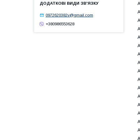
0972620382v@gmail.com
+380986553628