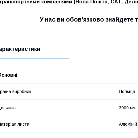
транспортними компаніями (Нова Пошта, САТ, Делівер
У нас ви обов'язково знайдете т
арактеристики
Основні
раїна виробник
Польща
Довжина
3000 мм
атеріал листа
Алюміній