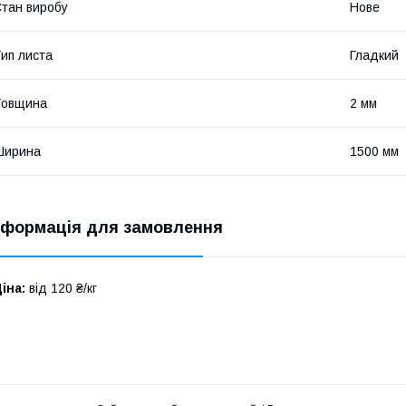
тан виробу
Нове
ип листа
Гладкий
Товщина
2 мм
Ширина
1500 мм
нформація для замовлення
іна:
від 120 ₴/кг