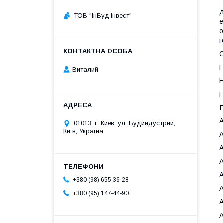
П
д
ТОВ "ІнБуд Інвест"
е
о
г
С
Н
Виталий
Н
Н
01013, г. Киев, ул. Будиндустрии,
Київ, Україна
+380 (98) 655-36-28
+380 (95) 147-44-90