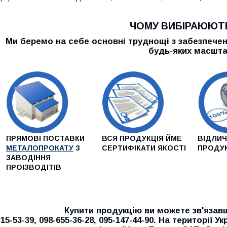
ЧОМУ ВИБІРАЮЮТ
Ми беремо на себе основні труднощі з забезпече
будь-яких масшта
ПРЯМОВІ ПОСТАВКИ
ВСЯ ПРОДУКЦІЯ ЙМЕ
ВІДЛИЧ
МЕТАЛОПРОКАТУ
З
СЕРТИФІКАТИ ЯКОСТІ
ПРОДУК
ЗАВОДІННЯ
ПРОІЗВОДІТІВ
Купити продукцію ви можете зв'язавшись з 
315-53-39, 098-655-36-28, 095-147-44-90. На території