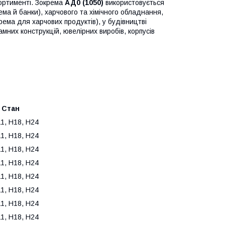
ртименті. Зокрема
АД0 (1050)
використовується
ма й банки), харчового та хімічного обладнання,
рема для харчових продуктів), у будівництві
мних конструкцій, ювелірних виробів, корпусів
Стан
 Н18, Н24
 Н18, Н24
 Н18, Н24
 Н18, Н24
 Н18, Н24
 Н18, Н24
 Н18, Н24
 Н18, Н24