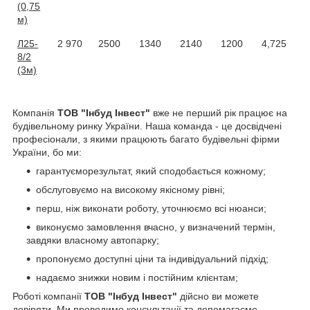
(0,75
м)
Л25-
2 970
2500
1340
2140
1200
4,725
8/2
(3м)
Компанія
ТОВ "Інбуд Інвест"
вже не перший рік працює на
будівельному ринку України. Наша команда - це досвідчені
професіонали, з якими працюють багато будівельні фірми
України, бо ми:
гарантуєморезультат, який сподобається кожному;
обслуговуємо на високому якісному рівні;
перш, ніж виконати роботу, уточнюємо всі нюанси;
виконуємо замовлення вчасно, у визначений термін,
завдяки власному автопарку;
пропонуємо доступні ціни та індивідуальний підхід;
надаємо знижки новим і постійним клієнтам;
Роботі компанії
ТОВ "Інбуд Інвест"
дійсно ви можете
довіряти. Ми проводимо консультації та допомагаємо