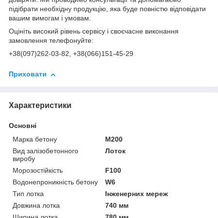
підібрати необхідну продукцію, яка буде повністю відповідати
вашим вимогам і умовам.
Оцініть високий рівень сервісу і своєчасне виконання
замовлення телефонуйте:
+38(0
97)262-03-82
, +38(066)151-45-29
Приховати
Характеристики
Основні
Марка бетону
М200
Вид залізобетонного
Лоток
виробу
Морозостійкість
F100
Водонепроникність бетону
W6
Тип лотка
Інженерних мереж
Довжина лотка
740 мм
Ширина лотка
780 мм