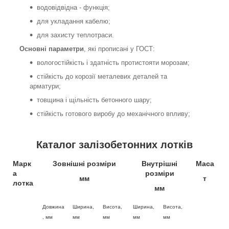
водовідвідна - функція;
для укладання кабелю;
для захисту теплотраси.
Основні параметри
, які прописані у ГОСТ:
вологостійкість і здатність протистояти морозам;
стійкість до корозії металевих деталей та
арматури;
товщина і щільність бетонного шару;
стійкість готового виробу до механічного впливу;
Каталог залізобетонних лотків
Марк
Зовнішні розміри
Внутрішні
Маса
а
розміри
мм
т
лотка
мм
Довжина
Ширина,
Висота,
Ширина,
Висота,
, мм
мм
мм
мм
мм