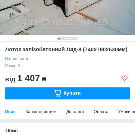
Лоток залізобетонний Л4д-8 (740х780х530мм)
В наявності
Роздріб
1 407
від
₴
Купити
Опис
Характеристики
Доставка
Оплата
Умови п
Опис