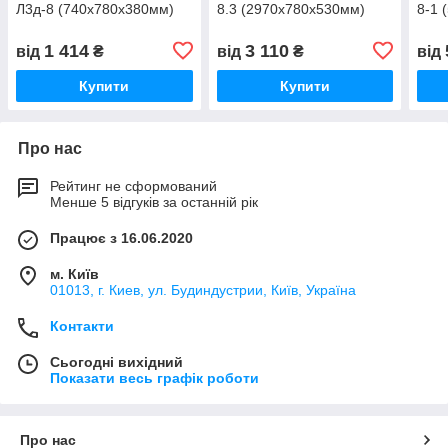
Л3д-8 (740х780х380мм)
8.3 (2970х780х530мм)
8-1 
1 414
3 110
від
₴
від
₴
від
Купити
Купити
Про нас
Рейтинг не сформований
Менше 5 відгуків за останній рік
Працює з 16.06.2020
м. Київ
01013, г. Киев, ул. Будиндустрии, Київ, Україна
Контакти
Сьогодні вихідний
Показати весь графік роботи
Про нас