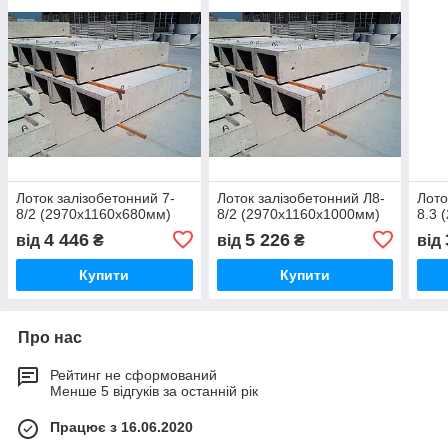
Лоток залізобетонний 7-
Лоток залізобетонний Л8-
Лото
8/2 (2970х1160х680мм)
8/2 (2970х1160х1000мм)
8.3 
4 446
5 226
від
₴
від
₴
від
Купити
Купити
Про нас
Рейтинг не сформований
Менше 5 відгуків за останній рік
Працює з 16.06.2020