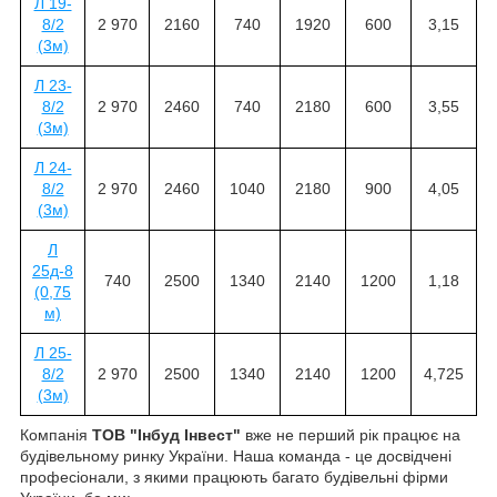
Л 19-
8/2
2 970
2160
740
1920
600
3,15
(3м)
Л 23-
8/2
2 970
2460
740
2180
600
3,55
(3м)
Л 24-
8/2
2 970
2460
1040
2180
900
4,05
(3м)
Л
25д-8
740
2500
1340
2140
1200
1,18
(0,75
м)
Л 25-
8/2
2 970
2500
1340
2140
1200
4,725
(3м)
Компанія
ТОВ "Інбуд Інвест"
вже не перший рік працює на
будівельному ринку України. Наша команда - це досвідчені
професіонали, з якими працюють багато будівельні фірми