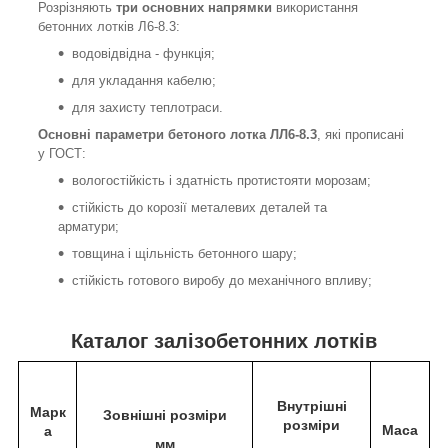
Розрізняють
три основних напрямки
використання
бетонних лотків Л6-8.3:
водовідвідна - функція;
для укладання кабелю;
для захисту теплотраси.
Основні параметри
бетоного лотка ЛЛ6-8.3
, які прописані
у ГОСТ:
вологостійкість і здатність протистояти морозам;
стійкість до корозії металевих деталей та
арматури;
товщина і щільність бетонного шару;
стійкість готового виробу до механічного впливу;
Каталог залізобетонних лотків
Внутрішні
Марк
Зовнішні розміри
розміри
Маса
а
мм