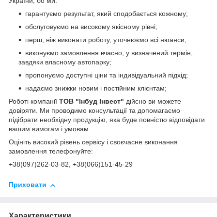
України, бо ми:
гарантуємо результат, який сподобається кожному;
обслуговуємо на високому якісному рівні;
перш, ніж виконати роботу, уточнюємо всі нюанси;
виконуємо замовлення вчасно, у визначений термін,
завдяки власному автопарку;
пропонуємо доступні ціни та індивідуальний підхід;
надаємо знижки новим і постійним клієнтам;
Роботі компанії
ТОВ "Інбуд Інвест"
дійсно ви можете
довіряти. Ми проводимо консультації та допомагаємо
підібрати необхідну продукцію, яка буде повністю відповідати
вашим вимогам і умовам.
Оцініть високий рівень сервісу і своєчасне виконання
замовлення телефонуйте:
+38(0
97)262-03-82
, +38(066)151-45-29
Приховати
Характеристики