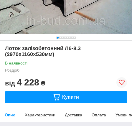
Лоток залізобетонний Л6-8.3
(2970х1160х530мм)
В наявності
Роздріб
4 228
від
₴
Купити
Опис
Характеристики
Доставка
Оплата
Умови п