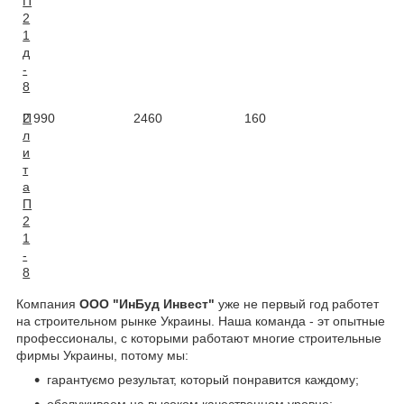
П
2
1
д
-
8
П
2 990
2460
160
2,
л
и
т
а
П
2
1
-
8
Компания
ООО "ИнБуд Инвест"
уже не первый год работет
на строительном рынке Украины. Наша команда - эт опытные
профессионалы, с которыми работают многие строительные
фирмы Украины, потому мы:
гарантуємо результат, который понравится каждому;
обслуживаем на высоком качественном уровне;