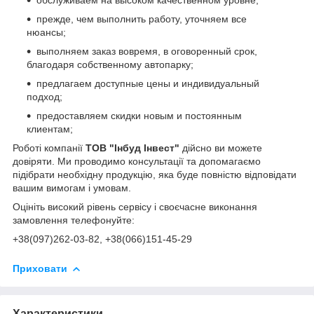
прежде, чем выполнить работу, уточняем все
нюансы;
выполняем заказ вовремя, в оговоренный срок,
благодаря собственному автопарку;
предлагаем доступные цены и индивидуальный
подход;
предоставляем скидки новым и постоянным
клиентам;
Роботі компанії
ТОВ "Інбуд Інвест"
дійсно ви можете
довіряти. Ми проводимо консультації та допомагаємо
підібрати необхідну продукцію, яка буде повністю відповідати
вашим вимогам і умовам.
Оцініть високий рівень сервісу і своєчасне виконання
замовлення телефонуйте:
+38(0
97)262-03-82
, +38(066)151-45-29
Приховати
Характеристики