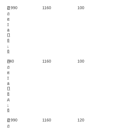
П
2 990
1160
100
0,
л
и
т
а
П
8
-
8
П
740
1160
100
0,
л
и
т
а
П
8
д
-
8
П
2 990
1160
120
1,
л