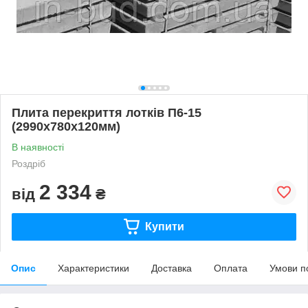
Плита перекриття лотків П6-15
(2990х780х120мм)
В наявності
Роздріб
2 334
від
₴
Купити
Опис
Характеристики
Доставка
Оплата
Умови п