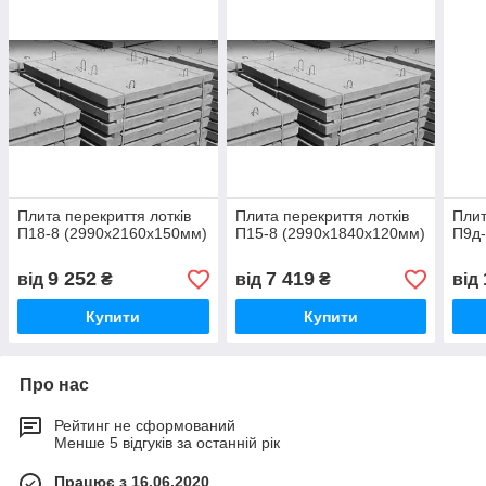
Плита перекриття лотків
Плита перекриття лотків
Плит
П18-8 (2990х2160х150мм)
П15-8 (2990х1840х120мм)
П9д-
9 252
7 419
від
₴
від
₴
від
Купити
Купити
Про нас
Рейтинг не сформований
Менше 5 відгуків за останній рік
Працює з 16.06.2020