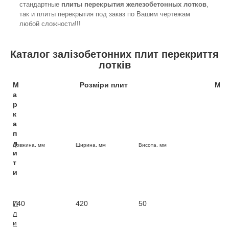
стандартные
плиты перекрытия железобетонных лотков
,
так и плиты перекрытия под заказ по Вашим чертежам
любой сложности!!!
Каталог залізобетонних плит перекриття
лотків
М
Розміри плит
Мас
а
р
к
а
п
л
Довжина, мм
Ширина, мм
Висота, мм
и
т
и
П
740
420
50
0,
л
и