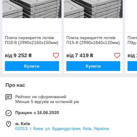
Плита перекриття лотків
Плита перекриття лотків
Плит
П18-8 (2990х2160х150мм)
П15-8 (2990х1840х120мм)
П9д-
9 252
7 419
від
₴
від
₴
від
Купити
Купити
Про нас
Рейтинг не сформований
Менше 5 відгуків за останній рік
Працює з 16.06.2020
м. Київ
01013, г. Киев, ул. Будиндустрии, Київ, Україна