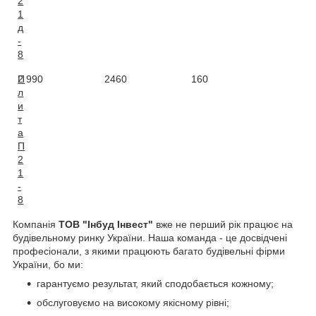
2
1
д
-
8
П
2 990
2460
160
2,
л
и
т
а
П
2
1
-
8
Компанія
ТОВ "Інбуд Інвест"
вже не перший рік працює на
будівельному ринку України. Наша команда - це досвідчені
професіонали, з якими працюють багато будівельні фірми
України, бо ми:
гарантуємо результат, який сподобається кожному;
обслуговуємо на високому якісному рівні;