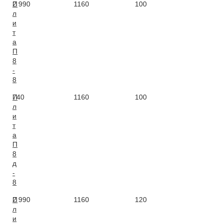
П
2 990
1160
100
0,
л
и
т
а
П
8
-
8
П
740
1160
100
0,
л
и
т
а
П
8
д
-
8
П
2 990
1160
120
1,
л
и