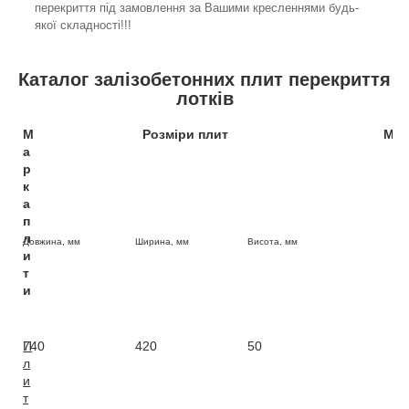
перекриття під замовлення за Вашими кресленнями будь-
якої складності!!!
Каталог залізобетонних плит перекриття
лотків
М
Розміри плит
Мас
а
р
к
а
п
л
Довжина, мм
Ширина, мм
Висота, мм
и
т
и
П
740
420
50
0,
л
и
т