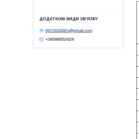
0972620382v@gmail.com
+380986553628