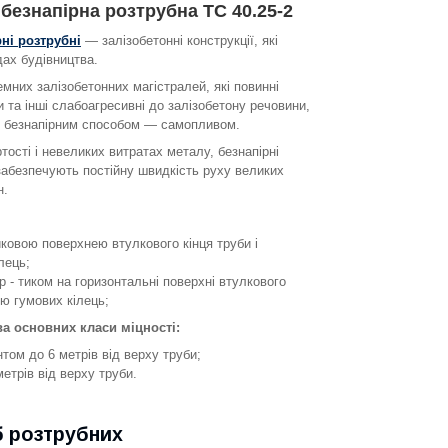
 безнапірна розтрубна ТС 40.25-2
ні розтрубні
— залізобетонні конструкції, які
дах будівництва.
мних залізобетонних магістралей, які повинні
и та інші слабоагресивні до залізобетону речовини,
я безнапірним способом — самопливом.
тості і невеликих витратах металу, безнапірні
 забезпечують постійну швидкість руху великих
н.
иковою поверхнею втулкового кінця труби і
лець;
р - тиком на горизонтальні поверхні втулкового
ою гумових кілець;
ва основних класи міцності:
том до 6 метрів від верху труби;
етрів від верху труби.
б розтрубних