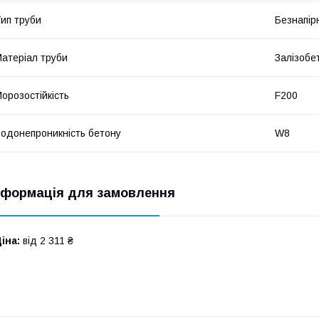
ип труби
Безнапір
атеріал труби
Залізобе
орозостійкість
F200
одонепроникність бетону
W8
нформація для замовлення
іна:
від 2 311 ₴