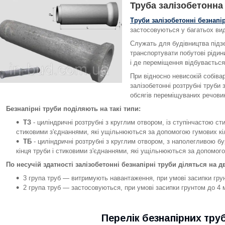
Труба залізобетонна
Труби залізобетонні безнапір
застосовуються у багатьох ви
Служать для будівництва підзе
транспортувати побутові рідин
і де переміщення відбуваєтьс
При відносно невисокій собівар
залізобетонні розтрубні труби
обсягів переміщуваних речови
Безнапірні труби поділяють на такі типи:
ТЗ
- циліндричні розтрубні з круглим отвором, із ступінчастою ст
стиковими з'єднаннями, які ущільнюються за допомогою гумових кі
ТБ
- циліндричні розтрубні з круглим отвором, з наполегливою бу
кінця труби і стиковими з'єднаннями, які ущільнюються за допомог
По несучій здатності залізобетонні безнапірні труби діляться на д
3 група труб — витримують навантаження, при умові засипки грун
2 група труб — застосовуються, при умові засипки грунтом до 4 м
Перелік безнапірних тру