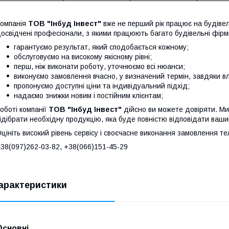
омпанія
ТОВ "Інбуд Інвест"
вже не перший рік працює на будіве
освідчені професіонали, з якими працюють багато будівельні фірми
гарантуємо результат, який сподобається кожному;
обслуговуємо на високому якісному рівні;
перш, ніж виконати роботу, уточнюємо всі нюанси;
виконуємо замовлення вчасно, у визначений термін, завдяки в
пропонуємо доступні ціни та індивідуальний підхід;
надаємо знижки новим і постійним клієнтам;
оботі компанії
ТОВ "Інбуд Інвест"
дійсно ви можете довіряти. Ми
ідібрати необхідну продукцію, яка буде повністю відповідати ваши
цініть високий рівень сервісу і своєчасне виконання замовлення т
38(097)262-03-82, +38(066)151-45-29
арактеристики
Основні