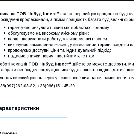
омпанія
ТОВ "Інбуд Інвест"
вже не перший рік працює на будіве
освідчені професіонали, з якими працюють багато будівельні фірми
гарантуємо результат, який сподобається кожному;
обслуговуємо на високому якісному рівні;
перш, ніж виконати роботу, уточнюємо всі нюанси;
виконуємо замовлення вчасно, у визначений термін, завдяки в
пропонуємо доступні ціни та індивідуальний підхід;
надаємо знижки новим і постійним клієнтам;
оботі компанії
ТОВ "Інбуд Інвест"
дійсно ви можете довіряти. Ми
ідібрати необхідну продукцію, яка буде повністю відповідати ваши
цініть високий рівень сервісу і своєчасне виконання замовлення т
38(097)262-03-82, +38(066)151-45-29
арактеристики
Основні