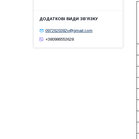
0972620382v@gmail.com
+380986553628