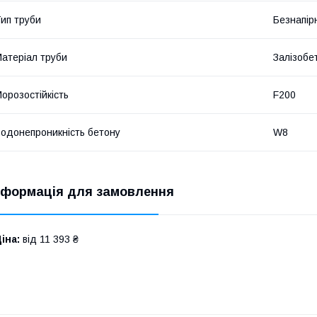
ип труби
Безнапір
атеріал труби
Залізобе
орозостійкість
F200
одонепроникність бетону
W8
нформація для замовлення
іна:
від 11 393 ₴