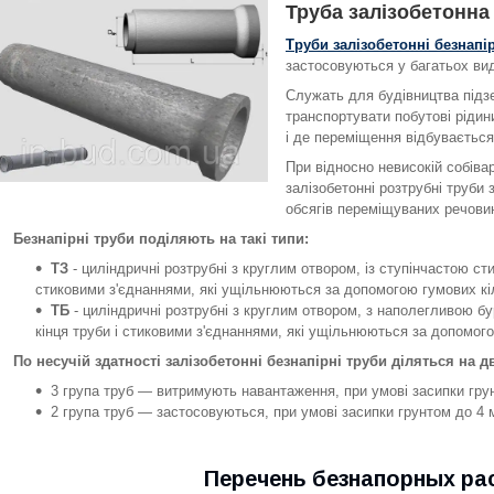
Труба залізобетонна
Труби залізобетонні безнапір
застосовуються у багатьох ви
Служать для будівництва підзе
транспортувати побутові рідин
і де переміщення відбуваєтьс
При відносно невисокій собівар
залізобетонні розтрубні труби
обсягів переміщуваних речови
Безнапірні труби поділяють на такі типи:
ТЗ
- циліндричні розтрубні з круглим отвором, із ступінчастою ст
стиковими з'єднаннями, які ущільнюються за допомогою гумових кі
ТБ
- циліндричні розтрубні з круглим отвором, з наполегливою бу
кінця труби і стиковими з'єднаннями, які ущільнюються за допомог
По несучій здатності залізобетонні безнапірні труби діляться на д
3 група труб — витримують навантаження, при умові засипки грун
2 група труб — застосовуються, при умові засипки грунтом до 4 м
Перечень безнапорных ра