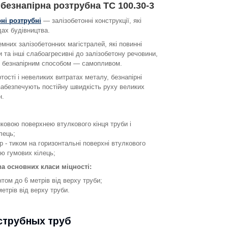
 безнапірна розтрубна ТС 100.30-3
ні розтрубні
— залізобетонні конструкції, які
дах будівництва.
мних залізобетонних магістралей, які повинні
и та інші слабоагресивні до залізобетону речовини,
я безнапірним способом — самопливом.
тості і невеликих витратах металу, безнапірні
 забезпечують постійну швидкість руху великих
н.
иковою поверхнею втулкового кінця труби і
лець;
р - тиком на горизонтальні поверхні втулкового
ою гумових кілець;
ва основних класи міцності:
том до 6 метрів від верху труби;
етрів від верху труби.
струбных труб