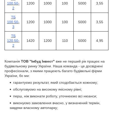
100.50-
1200
1000
100
5000
3,55
2
ТБ
100.50-
1200
1000
100
5000
3,55
3
ТБ
120.50-
1420
1200
110
5000
4,95
2
Компанія
ТОВ "Інбуд Інвест"
вже не перший рік працює на
будівельному ринку України. Наша команда - це досвідчені
професіонали, з якими працюють багато будівельні фірми
України, бо ми:
гарантуємо результат, який сподобається кожному;
обслуговуємо на високому якісному рівні;
перш, ніж виконати роботу, уточнюємо всі нюанси;
виконуємо замовлення вчасно, у визначений термін,
завдяки власному автопарку;