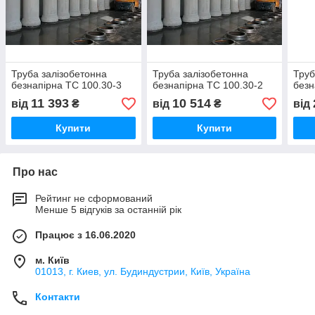
Труба залізобетонна
Труба залізобетонна
Труб
безнапірна ТС 100.30-3
безнапірна ТС 100.30-2
безн
11 393
10 514
від
₴
від
₴
від
Купити
Купити
Про нас
Рейтинг не сформований
Менше 5 відгуків за останній рік
Працює з 16.06.2020
м. Київ
01013, г. Киев, ул. Будиндустрии, Київ, Україна
Контакти