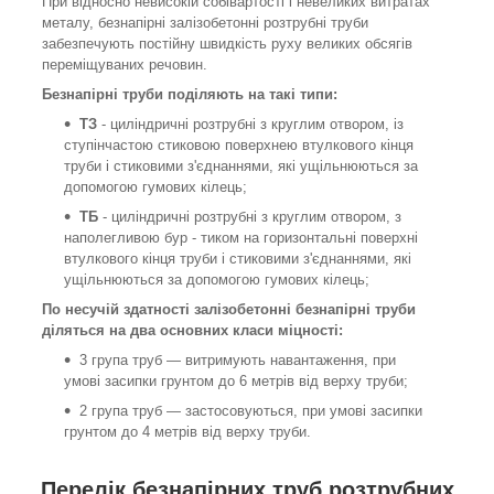
При відносно невисокій собівартості і невеликих витратах
металу, безнапірні залізобетонні розтрубні труби
забезпечують постійну швидкість руху великих обсягів
переміщуваних речовин.
Безнапірні труби поділяють на такі типи:
ТЗ
- циліндричні розтрубні з круглим отвором, із
ступінчастою стиковою поверхнею втулкового кінця
труби і стиковими з'єднаннями, які ущільнюються за
допомогою гумових кілець;
ТБ
- циліндричні розтрубні з круглим отвором, з
наполегливою бур - тиком на горизонтальні поверхні
втулкового кінця труби і стиковими з'єднаннями, які
ущільнюються за допомогою гумових кілець;
По несучій здатності залізобетонні безнапірні труби
діляться на два основних класи міцності:
3 група труб — витримують навантаження, при
умові засипки грунтом до 6 метрів від верху труби;
2 група труб — застосовуються, при умові засипки
грунтом до 4 метрів від верху труби.
Перелік безнапірних труб розтрубних