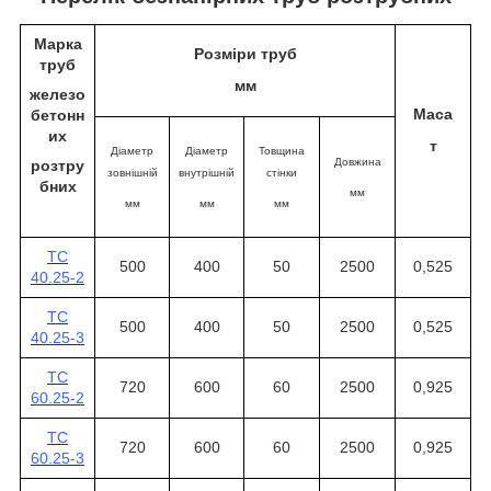
Марка
Розміри
труб
труб
мм
железо
Маса
бетонн
их
т
Діаметр
Діаметр
Товщина
Довжина
розтру
зовнішній
внутрішній
стінки
бних
мм
мм
мм
мм
ТС
500
400
50
2500
0,525
40.25-2
ТС
500
400
50
2500
0,525
40.25-3
ТС
720
600
60
2500
0,925
60.25-2
ТС
720
600
60
2500
0,925
60.25-3