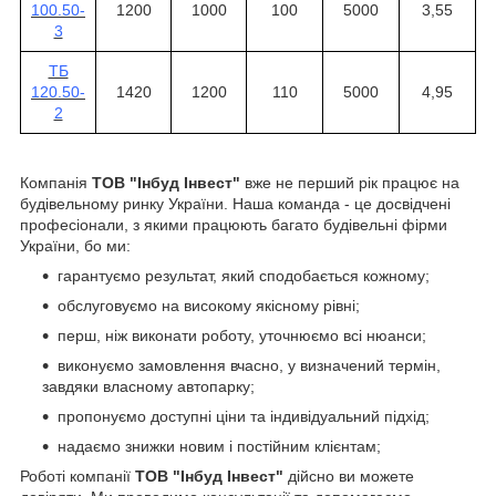
100.50-
1200
1000
100
5000
3,55
3
ТБ
120.50-
1420
1200
110
5000
4,95
2
Компанія
ТОВ "Інбуд Інвест"
вже не перший рік працює на
будівельному ринку України. Наша команда - це досвідчені
професіонали, з якими працюють багато будівельні фірми
України, бо ми:
гарантуємо результат, який сподобається кожному;
обслуговуємо на високому якісному рівні;
перш, ніж виконати роботу, уточнюємо всі нюанси;
виконуємо замовлення вчасно, у визначений термін,
завдяки власному автопарку;
пропонуємо доступні ціни та індивідуальний підхід;
надаємо знижки новим і постійним клієнтам;
Роботі компанії
ТОВ "Інбуд Інвест"
дійсно ви можете