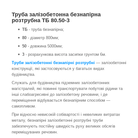
Труба залізобетонна безнапірна
розтрубна ТБ 80.50-3
ТБ
- труба безнапірна;
80
- діаметр 800мм;
50
- довжина 5000мм;
3
- розрахункова висота засипки грунтом 6м.
Труби залізобетонні безнапірні розтрубні
— залізобетонні
конструкції, які застосовуються у багатьох видах
будівництва.
Служать для будівництва підземних залізобетонних
магістралей, які повинні транспортувати побутові рідини та
інші слабоагресивні до залізобетону речовини, і де
переміщення відбувається безнапірним способом —
самопливом.
При відносно невисокій собівартості і невеликих витратах
металу, безнапірні залізобетонні розтрубні труби
забезпечують постійну швидкість руху великих обсягів
переміщуваних речовин.