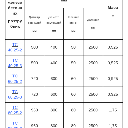
мм
железо
Маса
бетонн
их
т
Діаметр
Діаметр
Товщина
Довжина
розтру
зовнішній
внутрішній
стінки
бних
мм
мм
мм
мм
ТС
500
400
50
2500
0,525
40.25-2
ТС
500
400
50
2500
0,525
40.25-3
ТС
720
600
60
2500
0,925
60.25-2
ТС
720
600
60
2500
0,925
60.25-3
ТС
960
800
80
2500
1,75
80.25-2
ТС
960
800
80
2500
1,75