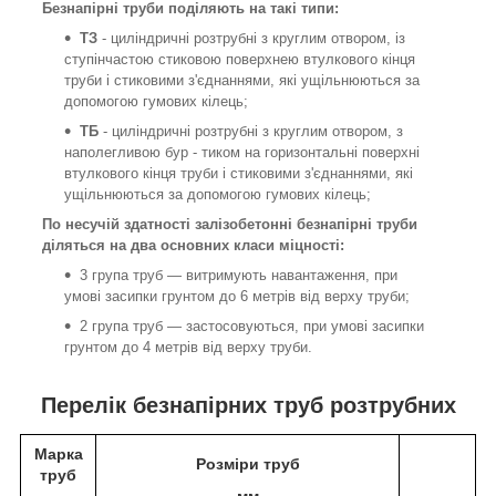
Безнапірні труби поділяють на такі типи:
ТЗ
- циліндричні розтрубні з круглим отвором, із
ступінчастою стиковою поверхнею втулкового кінця
труби і стиковими з'єднаннями, які ущільнюються за
допомогою гумових кілець;
ТБ
- циліндричні розтрубні з круглим отвором, з
наполегливою бур - тиком на горизонтальні поверхні
втулкового кінця труби і стиковими з'єднаннями, які
ущільнюються за допомогою гумових кілець;
По несучій здатності залізобетонні безнапірні труби
діляться на два основних класи міцності:
3 група труб — витримують навантаження, при
умові засипки грунтом до 6 метрів від верху труби;
2 група труб — застосовуються, при умові засипки
грунтом до 4 метрів від верху труби.
Перелік безнапірних труб розтрубних
Марка
Розміри
труб
труб