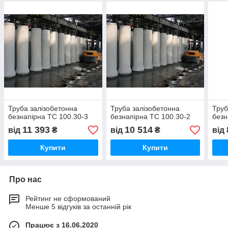
Труба залізобетонна
Труба залізобетонна
Труб
безнапірна ТС 100.30-3
безнапірна ТС 100.30-2
безн
11 393
10 514
від
₴
від
₴
від
Купити
Купити
Про нас
Рейтинг не сформований
Менше 5 відгуків за останній рік
Працює з 16.06.2020