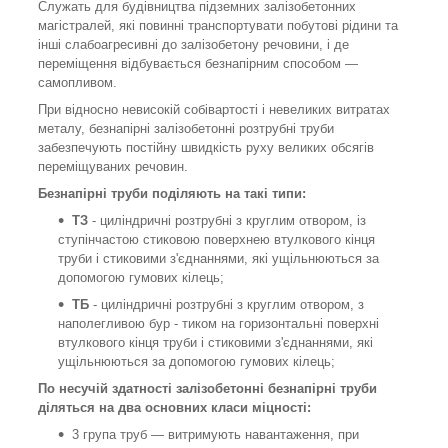
Служать для будівництва підземних залізобетонних
магістралей, які повинні транспортувати побутові рідини та
інші слабоагресивні до залізобетону речовини, і де
переміщення відбувається безнапірним способом —
самопливом.
При відносно невисокій собівартості і невеликих витратах
металу, безнапірні залізобетонні розтрубні труби
забезпечують постійну швидкість руху великих обсягів
переміщуваних речовин.
Безнапірні труби поділяють на такі типи:
ТЗ
- циліндричні розтрубні з круглим отвором, із
ступінчастою стиковою поверхнею втулкового кінця
труби і стиковими з'єднаннями, які ущільнюються за
допомогою гумових кілець;
ТБ
- циліндричні розтрубні з круглим отвором, з
наполегливою бур - тиком на горизонтальні поверхні
втулкового кінця труби і стиковими з'єднаннями, які
ущільнюються за допомогою гумових кілець;
По несучій здатності залізобетонні безнапірні труби
діляться на два основних класи міцності:
3 група труб — витримують навантаження, при