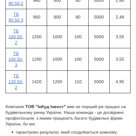
960
800
80
5000
2,48
80.50-2
ТБ
960
800
80
5000
2,48
80.50-3
ТБ
100.50-
1200
1000
100
5000
3,55
2
ТБ
100.50-
1200
1000
100
5000
3,55
3
ТБ
120.50-
1420
1200
110
5000
4,95
2
Компанія
ТОВ "Інбуд Інвест"
вже не перший рік працює на
будівельному ринку України. Наша команда - це досвідчені
професіонали, з якими працюють багато будівельні фірми
України, бо ми:
гарантуємо результат, який сподобається кожному;