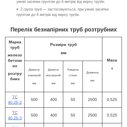
умові засипки грунтом до 6 метрів від верху труби;
2 група труб — застосовуються, при умові засипки
грунтом до 4 метрів від верху труби.
Перелік безнапірних труб розтрубних
Марка
Розміри
труб
труб
мм
железо
Маса
бетонн
их
т
Діаметр
Діаметр
Товщина
Довжина
розтру
зовнішній
внутрішній
стінки
бних
мм
мм
мм
мм
ТС
500
400
50
2500
0,525
40.25-2
ТС
500
400
50
2500
0,525
40.25-3