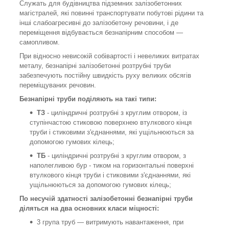
Служать для будівництва підземних залізобетонних
магістралей, які повинні транспортувати побутові рідини та
інші слабоагресивні до залізобетону речовини, і де
переміщення відбувається безнапірним способом —
самопливом.
При відносно невисокій собівартості і невеликих витратах
металу, безнапірні залізобетонні розтрубні труби
забезпечують постійну швидкість руху великих обсягів
переміщуваних речовин.
Безнапірні труби поділяють на такі типи:
ТЗ
- циліндричні розтрубні з круглим отвором, із
ступінчастою стиковою поверхнею втулкового кінця
труби і стиковими з'єднаннями, які ущільнюються за
допомогою гумових кілець;
ТБ
- циліндричні розтрубні з круглим отвором, з
наполегливою бур - тиком на горизонтальні поверхні
втулкового кінця труби і стиковими з'єднаннями, які
ущільнюються за допомогою гумових кілець;
По несучій здатності залізобетонні безнапірні труби
діляться на два основних класи міцності:
3 група труб — витримують навантаження, при