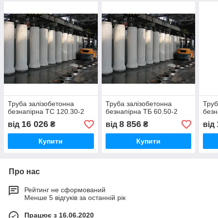
Труба залізобетонна
Труба залізобетонна
Труб
безнапірна ТС 120.30-2
безнапірна ТБ 60.50-2
безн
16 026
8 856
від
₴
від
₴
від
Купити
Купити
Про нас
Рейтинг не сформований
Менше 5 відгуків за останній рік
Працює з 16.06.2020