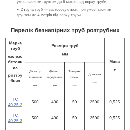
умові засипки грунтом до 6 метрів від верху труби;
2 група труб — застосовуються, при умові засипки
грунтом до 4 метрів від верху труби.
Перелік безнапірних труб розтрубних
Марка
Розміри
труб
труб
мм
железо
Маса
бетонн
их
т
Діаметр
Діаметр
Товщина
Довжина
розтру
зовнішній
внутрішній
стінки
бних
мм
мм
мм
мм
ТС
500
400
50
2500
0,525
40.25-2
ТС
500
400
50
2500
0,525
40.25-3