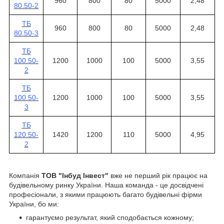
960
800
80
5000
2,48
80.50-2
ТБ
960
800
80
5000
2,48
80.50-3
ТБ
100.50-
1200
1000
100
5000
3,55
2
ТБ
100.50-
1200
1000
100
5000
3,55
3
ТБ
120.50-
1420
1200
110
5000
4,95
2
Компанія
ТОВ "Інбуд Інвест"
вже не перший рік працює на
будівельному ринку України. Наша команда - це досвідчені
професіонали, з якими працюють багато будівельні фірми
України, бо ми:
гарантуємо результат, який сподобається кожному;