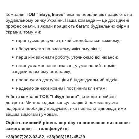
Компанія
ТОВ "ІнБуд Інвес"
вже не перший рік працюють на
будівельному ринку України. Наша команда — це досвідчені
професіонали, з якими працюють багато будівельних фірми
України, тому ми:
гарантуємо результат, який сподобається кожному;
обслуговуємо на високому якісному рівні;
перш ніж виконати роботу, уточнюємо всі нюанси;
виконує замовлення вчасно, у умовлений термін,
завдяки власному автопарку;
пропонуємо доступні ціни й індивідуальний підхід;
надаємо знижки новим і постійним клієнтам;
Роботи компанії
ТОВ "ІнБуд Інвес"
ви можете дійсно
довіряти. Ми проводимо консультацію й рекомендуємо
підібрати необхідну продукцію, яка повністю відповідатиме
вашим вимогам і умовам.
Оцініть високий рівень сервісу та своєчасне виконання
замовлення — телефонуйте:
+38(0
97)262-03-82
, +38(066)151-45-29