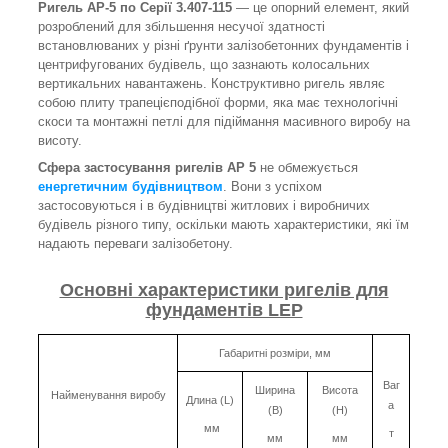
Ригель АР-5 по
Серії 3.407-115
— це опорний елемент, який
розроблений для збільшення несучої здатності
встановлюваних у різні ґрунти залізобетонних фундаментів і
центрифугованих будівель, що зазнають колосальних
вертикальних навантажень. Конструктивно ригель являє
собою плиту трапецієподібної форми, яка має технологічні
скоси та монтажні петлі для підіймання масивного виробу на
висоту.
Сфера застосування ригелів
АР 5
не обмежується
енергетичним будівництвом
. Вони з успіхом
застосовуються і в будівництві житлових і виробничих
будівель різного типу, оскільки мають характеристики, які їм
надають переваги залізобетону.
Основні характеристики ригелів для
фундаментів LEP
Габаритні розміри, мм
Ваг
Ширина
Висота
Найменування
виробу
Длина (
L)
а
(B)
(H)
мм
т
мм
мм