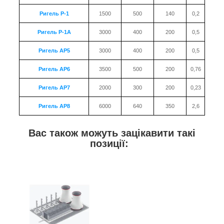
Ригель Р-1
1500
500
140
0,2
Ригель Р-1А
3000
400
200
0,5
Ригель АР5
3000
400
200
0,5
Ригель АР6
3500
500
200
0,76
Ригель АР7
2000
300
200
0,23
Ригель АР8
6000
640
350
2,6
Вас також можуть зацікавити такі
позиції: