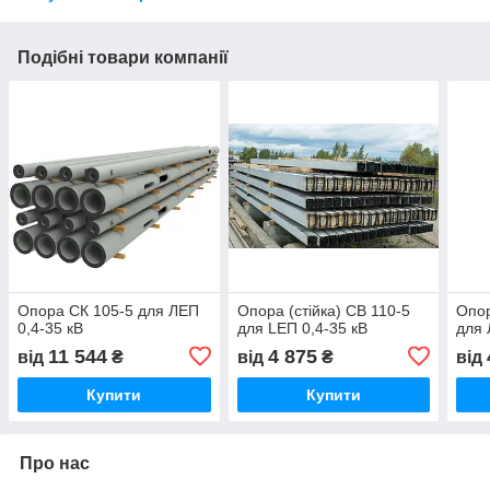
Подібні товари компанії
Опора СК 105-5 для ЛЕП
Опора (стійка) СВ 110-5
Опор
0,4-35 кВ
для LEП 0,4-35 кВ
для 
11 544
4 875
від
₴
від
₴
від
Купити
Купити
Про нас