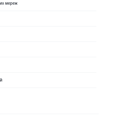
их мереж
ий