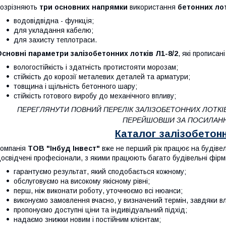
озрізняють
три основних напрямки
використання
бетонних лот
водовідвідна - функція;
для укладання кабелю;
для захисту теплотраси.
сновні параметри залізобетонних лотків Л1-8/2
, які прописан
вологостійкість і здатність протистояти морозам;
стійкість до корозії металевих деталей та арматури;
товщина і щільність бетонного шару;
стійкість готового виробу до механічного впливу;
ПЕРЕГЛЯНУТИ ПОВНИЙ ПЕРЕЛІК ЗАЛІЗОБЕТОННИХ ЛОТКІ
ПЕРЕЙШОВШИ ЗА ПОСИЛАН
Каталог залізобетонн
омпанія
ТОВ "Інбуд Інвест"
вже не перший рік працює на будіве
освідчені професіонали, з якими працюють багато будівельні фірми
гарантуємо результат, який сподобається кожному;
обслуговуємо на високому якісному рівні;
перш, ніж виконати роботу, уточнюємо всі нюанси;
виконуємо замовлення вчасно, у визначений термін, завдяки в
пропонуємо доступні ціни та індивідуальний підхід;
надаємо знижки новим і постійним клієнтам;