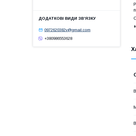
Р
п
О
+
0972620382v@gmail.com
+380986553628
Х
В
М
В