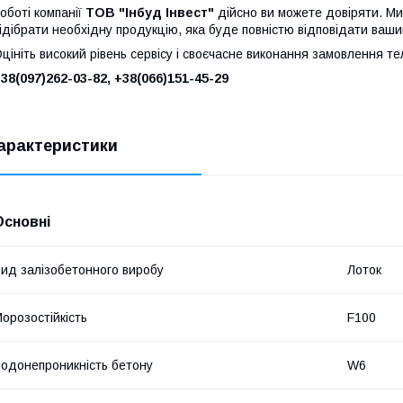
оботі компанії
ТОВ "Інбуд Інвест"
дійсно ви можете довіряти. Ми
ідібрати необхідну продукцію, яка буде повністю відповідати ваши
цініть високий рівень сервісу і своєчасне виконання замовлення т
38(0
97)262-03-82
, +38(066)151-45-29
арактеристики
Основні
ид залізобетонного виробу
Лоток
орозостійкість
F100
одонепроникність бетону
W6