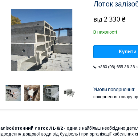
Лоток залізо
від
2 330 ₴
В наявності
Купити
+380 (98) 655-36-28
повернення товару п
алізобетонний лоток Л1-8/2
- одна з найбільш необхідних детале
ідведення дощової води від будівель і при організації кабельних с