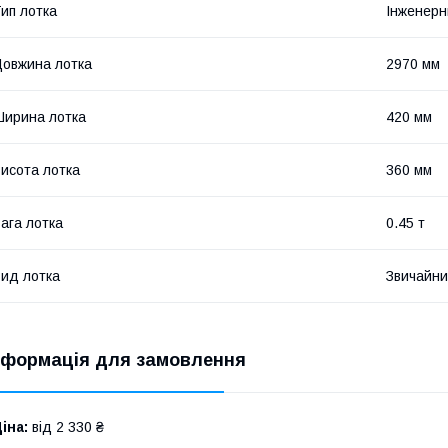
ип лотка
Інженерн
овжина лотка
2970 мм
ирина лотка
420 мм
исота лотка
360 мм
ага лотка
0.45 т
ид лотка
Звичайн
нформація для замовлення
іна:
від 2 330 ₴