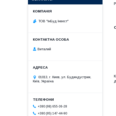
Р
ТОВ "ІнБуд Інвест"
О
Виталий
К
01013, г. Киев, ул. Будиндустрии,
д
Київ, Україна
+380 (98) 655-36-28
+380 (95) 147-44-90