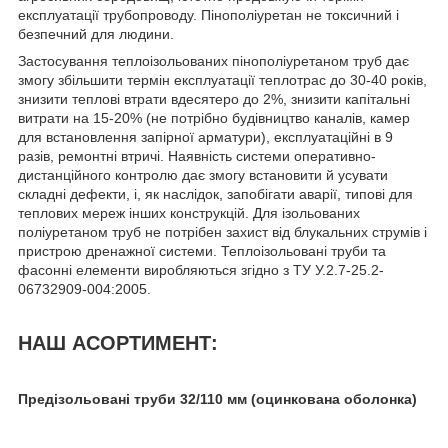
експлуатації трубопроводу. Пінополіуретан не токсичний і
безпечний для людини.
Застосування теплоізольованих пінополіуретаном труб дає
змогу збільшити термін експлуатації теплотрас до 30-40 років,
знизити теплові втрати вдесятеро до 2%, знизити капітальні
витрати на 15-20% (не потрібно будівництво каналів, камер
для встановлення запірної арматури), експлуатаційні в 9
разів, ремонтні втричі. Наявність системи оперативно-
дистанційного контролю дає змогу встановити й усувати
складні дефекти, і, як наслідок, запобігати аварії, типові для
теплових мереж інших конструкцій. Для ізольованих
поліуретаном труб не потрібен захист від блукальних струмів і
пристрою дренажної системи. Теплоізольовані труби та
фасонні елементи виробляються згідно з ТУ У.2.7-25.2-
06732909-004:2005.
НАШ АСОРТИМЕНТ:
Предізольовані труби 32/110 мм (оцинкована оболонка)