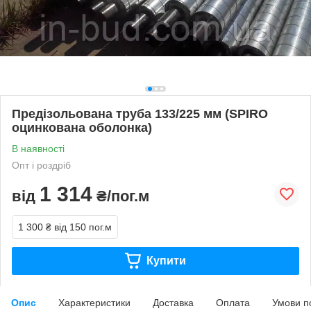
Предізольована труба 133/225 мм (SPIRO
оцинкована оболонка)
В наявності
Опт і роздріб
1 314
від
₴/пог.м
1 300 ₴
від 150 пог.м
Купити
Опис
Характеристики
Доставка
Оплата
Умови п