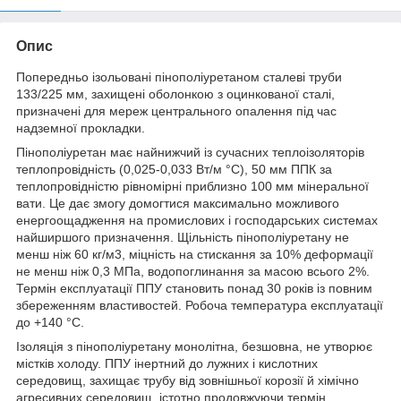
Опис
Попередньо ізольовані пінополіуретаном сталеві труби
133/225 мм, захищені оболонкою з оцинкованої сталі,
призначені для мереж центрального опалення під час
надземної прокладки.
Пінополіуретан має найнижчий із сучасних теплоізоляторів
теплопровідність (0,025-0,033 Вт/м °C), 50 мм ППК за
теплопровідністю рівномірні приблизно 100 мм мінеральної
вати. Це дає змогу домогтися максимально можливого
енергоощадження на промислових і господарських системах
найширшого призначення. Щільність пінополіуретану не
менш ніж 60 кг/м3, міцність на стискання за 10% деформації
не менш ніж 0,3 МПа, водопоглинання за масою всього 2%.
Термін експлуатації ППУ становить понад 30 років із повним
збереженням властивостей. Робоча температура експлуатації
до +140 °C.
Ізоляція з пінополіуретану монолітна, безшовна, не утворює
містків холоду. ППУ інертний до лужних і кислотних
середовищ, захищає трубу від зовнішньої корозії й хімічно
агресивних середовищ, істотно продовжуючи термін