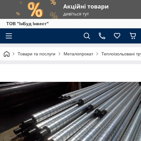
ТОВ "ІнБуд Інвест"
Товари та послуги
Металопрокат
Теплоізольовані тр