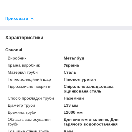
Приховати
Характеристики
Основні
Виробник
Металбуд
Країна виробник
Україна
Матеріал труби
Сталь
Теплоізоляційний шар
Пінополіуретан
Гідрозахисне покриття
Спіральновальцьована
оцинкована сталь
Спосіб прокладки труби
Наземний
Діаметр труби
133 мм
Довжина труби
12000 мм
Область застосування
Для систем опалення, Для
труби
гарячого водопостачання
Товщина стінки труби
4 мм