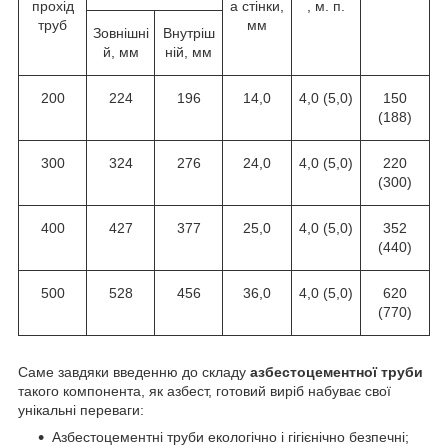
прохід
а стінки,
, м. п.
труб
мм
Зовнішні
Внутріш
й, мм
ній, мм
200
224
196
14,0
4,0 (5,0)
150
(188)
300
324
276
24,0
4,0 (5,0)
220
(300)
400
427
377
25,0
4,0 (5,0)
352
(440)
500
528
456
36,0
4,0 (5,0)
620
(770)
Саме завдяки введенню до складу
азбестоцементної труби
такого компонента, як азбест, готовий виріб набуває свої
унікальні переваги:
Азбестоцементні труби екологічно і гігієнічно безпечні;