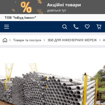
ТОВ "ІнБуд Інвест"
Товари та послуги
ЗБВ ДЛЯ ІНЖЕНЕРНИХ МЕРЕЖ
А