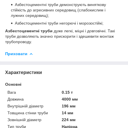
Азбестоцементні труби демонструють виняткову
стійкість до агресивних середовищ (слабокислим і
лужних середовищ);
Азбестоцементні труби негорючі і морозостійкі;
Азбестоцементні труби
дуже легкі, міцні і довговічні. Такі
труби дозволяють значно прискорити і здешевити монтаж
трубопроводу.
Приховати
Характеристики
Основні
Вага
0.15 т
Довжина
4000 мм
Внутрішній діаметр
196 мм
Товщина стінки труби
14 мм
Зовнішній діаметр
224 мм
Тип труби
Напірна