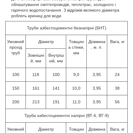
облаштування сміттєпроводів, теплотрас, холодного і
гарячого водопостачання. З відрізків великого діаметра
роблять криниці для води.
Труби азбестоцементні безнапірні (БНТ)
Умовний
Діаметр
Товщин
Довжина
Вага, кг
прохід
а стінки,
, м. п.
труб
мм
Зовнішні
Внутріш
й, мм
ній, мм
100
118
100
9,0
3,95
24
150
161
141
10,0
3,95
38
200
213
191
11,0
3,95
56
Труби азбестоцементні напірні (ВТ-6, ВТ-9)
Умовний
Діаметр
Товщин
Довжина
Вага, кг