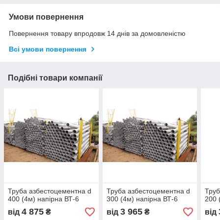
Умови повернення
Повернення товару впродовж 14 днів за домовленістю
Всі умови повернення
Подібні товари компанії
Труба азбестоцементна d
Труба азбестоцементна d
Труб
400 (4м) напірна ВТ-6
300 (4м) напірна ВТ-6
200 
4 875
3 965
від
₴
від
₴
від