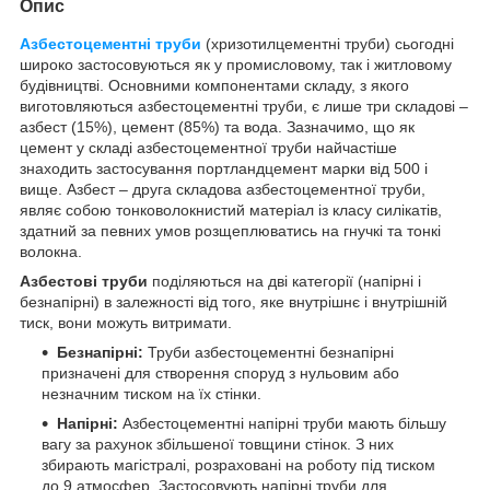
Опис
Азбестоцементні труби
(хризотилцементні труби) сьогодні
широко застосовуються як у промисловому, так і житловому
будівництві. Основними компонентами складу, з якого
виготовляються азбестоцементні труби, є лише три складові –
азбест (15%), цемент (85%) та вода. Зазначимо, що як
цемент у складі азбестоцементної труби найчастіше
знаходить застосування портландцемент марки від 500 і
вище. Азбест – друга складова азбестоцементної труби,
являє собою тонковолокнистий матеріал із класу силікатів,
здатний за певних умов розщеплюватись на гнучкі та тонкі
волокна.
Азбестові
труби
поділяються на дві категорії (напірні і
безнапірні) в залежності від того, яке внутрішнє і внутрішній
тиск, вони можуть витримати.
Безнапірні:
Труби азбестоцементні безнапірні
призначені для створення споруд з нульовим або
незначним тиском на їх стінки.
Напірні:
Азбестоцементні напірні труби мають більшу
вагу за рахунок збільшеної товщини стінок. З них
збирають магістралі, розраховані на роботу під тиском
до 9 атмосфер. Застосовують напірні труби для