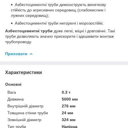
Азбестоцементні труби демонструють виняткову
стійкість до агресивних середовищ (слабокислим і
лужних середовищ);
Азбестоцементні труби негорючі і морозостійкі;
Азбестоцементні труби
дуже легкі, міцні і довговічні. Такі
труби дозволяють значно прискорити і здешевити монтаж
трубопроводу.
Приховати
Характеристики
Основні
Вага
0.3 т
Довжина
5000 мм
Внутрішній діаметр
276 мм
Товщина стінки труби
24 мм
Зовнішній діаметр
324 мм
Тип труби
Напірна