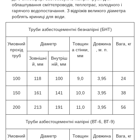
облаштування сміттєпроводів, теплотрас, холодного і
гарячого водопостачання. З відрізків великого діаметра
роблять криниці для води.
Труби азбестоцементні безнапірні (БНТ)
Умовний
Діаметр
Товщин
Довжина
Вага, кг
прохід
а стінки,
, м. п.
труб
мм
Зовнішні
Внутріш
й, мм
ній, мм
100
118
100
9,0
3,95
24
150
161
141
10,0
3,95
38
200
213
191
11,0
3,95
56
Труби азбестоцементні напірні (ВТ-6, ВТ-9)
Умовний
Діаметр
Товщин
Довжина
Вага, кг