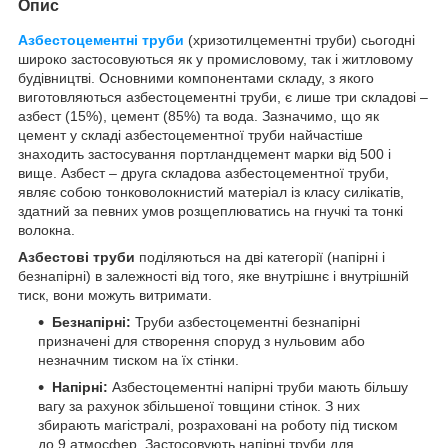
Опис
Азбестоцементні труби
(хризотилцементні труби) сьогодні
широко застосовуються як у промисловому, так і житловому
будівництві. Основними компонентами складу, з якого
виготовляються азбестоцементні труби, є лише три складові –
азбест (15%), цемент (85%) та вода. Зазначимо, що як
цемент у складі азбестоцементної труби найчастіше
знаходить застосування портландцемент марки від 500 і
вище. Азбест – друга складова азбестоцементної труби,
являє собою тонковолокнистий матеріал із класу силікатів,
здатний за певних умов розщеплюватись на гнучкі та тонкі
волокна.
Азбестові
труби
поділяються на дві категорії (напірні і
безнапірні) в залежності від того, яке внутрішнє і внутрішній
тиск, вони можуть витримати.
Безнапірні:
Труби азбестоцементні безнапірні
призначені для створення споруд з нульовим або
незначним тиском на їх стінки.
Напірні:
Азбестоцементні напірні труби мають більшу
вагу за рахунок збільшеної товщини стінок. З них
збирають магістралі, розраховані на роботу під тиском
до 9 атмосфер. Застосовують напірні труби для