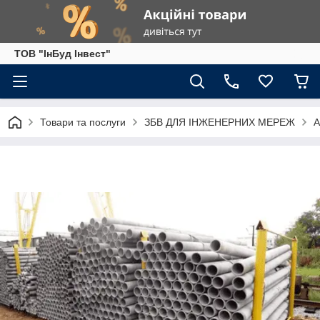
ТОВ "ІнБуд Інвест"
Товари та послуги
ЗБВ ДЛЯ ІНЖЕНЕРНИХ МЕРЕЖ
А