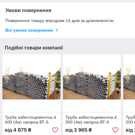
Умови повернення
Повернення товару впродовж 14 днів за домовленістю
Всі умови повернення
Подібні товари компанії
Труба азбестоцементна d
Труба азбестоцементна d
Труб
400 (4м) напірна ВТ-6
300 (4м) напірна ВТ-6
200 
4 875
3 965
від
₴
від
₴
від