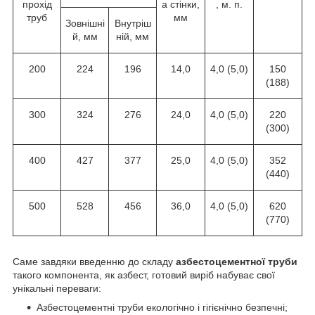
прохід
а стінки,
, м. п.
труб
мм
Зовнішні
Внутріш
й, мм
ній, мм
200
224
196
14,0
4,0 (5,0)
150
(188)
300
324
276
24,0
4,0 (5,0)
220
(300)
400
427
377
25,0
4,0 (5,0)
352
(440)
500
528
456
36,0
4,0 (5,0)
620
(770)
Саме завдяки введенню до складу
азбестоцементної труби
такого компонента, як азбест, готовий виріб набуває свої
унікальні переваги:
Азбестоцементні труби екологічно і гігієнічно безпечні;