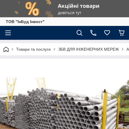
ТОВ "ІнБуд Інвест"
Товари та послуги
ЗБВ ДЛЯ ІНЖЕНЕРНИХ МЕРЕЖ
А