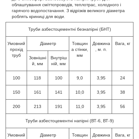
облаштування сміттєпроводів, теплотрас, холодного і
гарячого водопостачання. З відрізків великого діаметра
роблять криниці для води.
Труби азбестоцементні безнапірні (БНТ)
Умовний
Діаметр
Товщин
Довжина
Вага, кг
прохід
а стінки,
, м. п.
труб
мм
Зовнішні
Внутріш
й, мм
ній, мм
100
118
100
9,0
3,95
24
150
161
141
10,0
3,95
38
200
213
191
11,0
3,95
56
Труби азбестоцементні напірні (ВТ-6, ВТ-9)
Умовний
Діаметр
Товщин
Довжина
Вага, кг