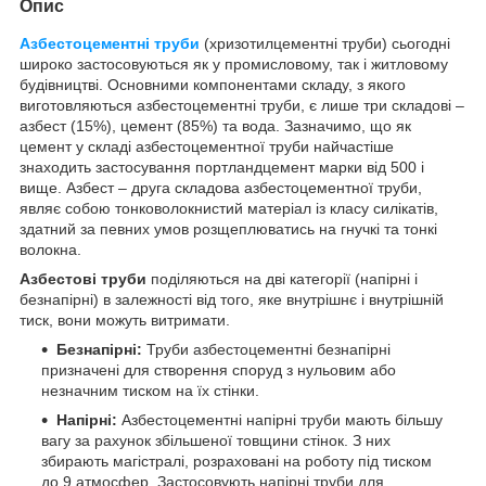
Опис
Азбестоцементні труби
(хризотилцементні труби) сьогодні
широко застосовуються як у промисловому, так і житловому
будівництві. Основними компонентами складу, з якого
виготовляються азбестоцементні труби, є лише три складові –
азбест (15%), цемент (85%) та вода. Зазначимо, що як
цемент у складі азбестоцементної труби найчастіше
знаходить застосування портландцемент марки від 500 і
вище. Азбест – друга складова азбестоцементної труби,
являє собою тонковолокнистий матеріал із класу силікатів,
здатний за певних умов розщеплюватись на гнучкі та тонкі
волокна.
Азбестові
труби
поділяються на дві категорії (напірні і
безнапірні) в залежності від того, яке внутрішнє і внутрішній
тиск, вони можуть витримати.
Безнапірні:
Труби азбестоцементні безнапірні
призначені для створення споруд з нульовим або
незначним тиском на їх стінки.
Напірні:
Азбестоцементні напірні труби мають більшу
вагу за рахунок збільшеної товщини стінок. З них
збирають магістралі, розраховані на роботу під тиском
до 9 атмосфер. Застосовують напірні труби для