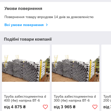
Умови повернення
Повернення товару впродовж 14 днів за домовленістю
Всі умови повернення
Подібні товари компанії
Труба азбестоцементна d
Труба азбестоцементна d
Труб
400 (4м) напірна ВТ-6
300 (4м) напірна ВТ-6
200 
4 875
3 965
від
₴
від
₴
від