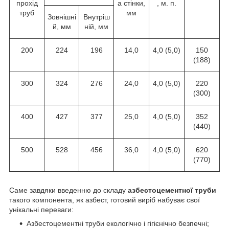
прохід
а стінки,
, м. п.
труб
мм
Зовнішні
Внутріш
й, мм
ній, мм
200
224
196
14,0
4,0 (5,0)
150
(188)
300
324
276
24,0
4,0 (5,0)
220
(300)
400
427
377
25,0
4,0 (5,0)
352
(440)
500
528
456
36,0
4,0 (5,0)
620
(770)
Саме завдяки введенню до складу
азбестоцементної труби
такого компонента, як азбест, готовий виріб набуває свої
унікальні переваги:
Азбестоцементні труби екологічно і гігієнічно безпечні;