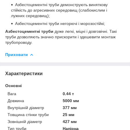
Азбестоцементні труби демонструють виняткову
стійкість до агресивних середовищ (слабокислим і
лужних середовищ);
Азбестоцементні труби негорючі і морозостійкі;
Азбестоцементні труби
дуже легкі, міцні і довговічні. Такі
труби дозволяють значно прискорити і здешевити монтаж
трубопроводу.
Приховати
Характеристики
Основні
Вага
0.44 т
Довжина
5000 мм
Внутрішній діаметр
377 мм
Товщина стінки труби
25 мм
Зовнішній діаметр
427 мм
Тип труби
Напірна