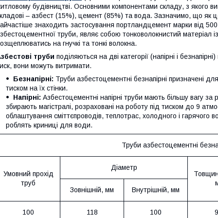
итловому будівництві. Основними компонентами складу, з якого в
кладові – азбест (15%), цемент (85%) та вода. Зазначимо, що як 
айчастіше знаходить застосування портландцемент марки від 500 
збестоцементної труби, являє собою тонковолокнистий матеріал із 
озщеплюватись на гнучкі та тонкі волокна.
Азбестові
труби
поділяються на дві категорії (напірні і безнапірні)
иск, вони можуть витримати.
Безнапірні:
Труби азбестоцементні безнапірні призначені дл
тиском на їх стінки.
Напірні:
Азбестоцементні напірні труби мають більшу вагу за р
збирають магістралі, розраховані на роботу під тиском до 9 атм
облаштування сміттєпроводів, теплотрас, холодного і гарячого во
роблять криниці для води.
Труби азбестоцементні безна
Діаметр
Умовний прохід
Товщина
труб
Зовнішній, мм
Внутрішній, мм
100
118
100
9