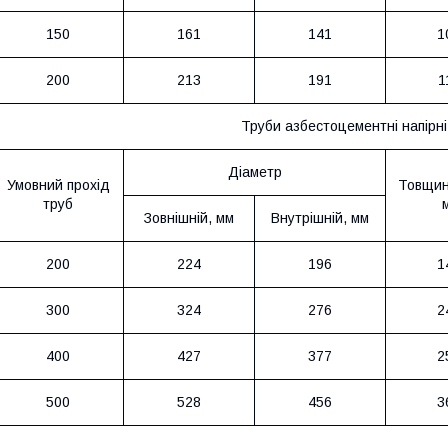
150
161
141
1
200
213
191
1
Труби азбестоцементні напірні
Діаметр
Умовний прохід
Товщина
труб
Зовнішній, мм
Внутрішній, мм
200
224
196
1
300
324
276
2
400
427
377
2
500
528
456
3