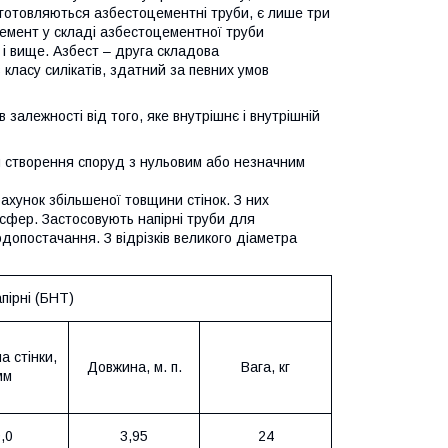
иготовляються азбестоцементні труби, є лише три
цемент у складі азбестоцементної труби
і вище. Азбест – друга складова
класу силікатів, здатний за певних умов
 в залежності від того, яке внутрішнє і внутрішній
я створення споруд з нульовим або незначним
ахунок збільшеної товщини стінок. З них
осфер. Застосовують напірні труби для
допостачання. З відрізків великого діаметра
пірні (БНТ)
 стінки,
Довжина, м. п.
Вага, кг
мм
,0
3,95
24