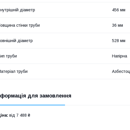
нутрішній діаметр
456 мм
овщина стінки труби
36 мм
овнішній діаметр
528 мм
ип труби
Напірна
атеріал труби
Азбесто
нформація для замовлення
іна:
від 7 488 ₴