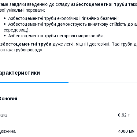
аме завдяки введенню до складу
азбестоцементної труби
тако
вої унікальні переваги:
Азбестоцементні труби екологічно і гігієнічно безпечні;
Азбестоцементні труби демонструють виняткову стійкість до 
середовищ);
Азбестоцементні труби негорючі і морозостійкі;
Азбестоцементні труби
дуже легкі, міцні і довговічні. Такі тру
онтаж трубопроводу.
арактеристики
Основні
ага
0.62 т
Довжина
4000 мм