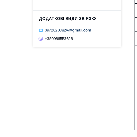
0972620382v@gmail.com
+380986553628