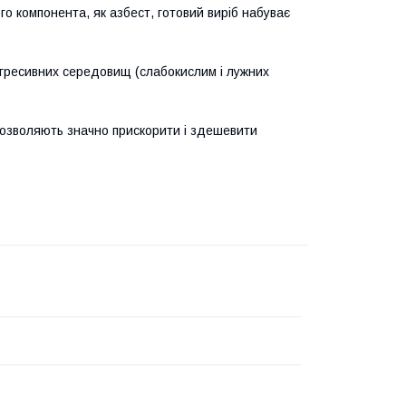
го компонента, як азбест, готовий виріб набуває
агресивних середовищ (слабокислим і лужних
би дозволяють значно прискорити і здешевити