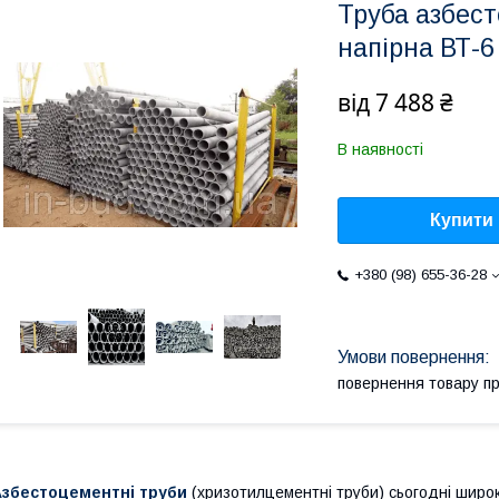
Труба азбест
напірна ВТ-6
від
7 488 ₴
В наявності
Купити
+380 (98) 655-36-28
повернення товару п
Азбестоцементні труби
(хризотилцементні труби) сьогодні широк