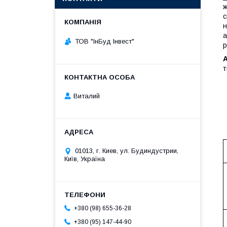
ж
с
н
а
ТОВ "ІнБуд Інвест"
р
т
Виталий
01013, г. Киев, ул. Будиндустрии,
Київ, Україна
+380 (98) 655-36-28
+380 (95) 147-44-90