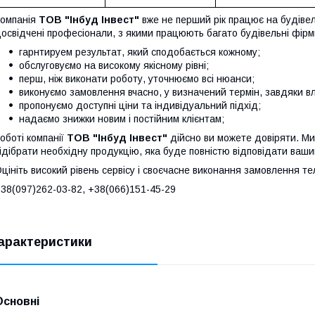
омпанія
ТОВ "Інбуд Інвест"
вже не перший рік працює на будіве
освідчені професіонали, з якими працюють багато будівельні фірми
гарнтируем результат, який сподобається кожному;
обслуговуємо на високому якісному рівні;
перш, ніж виконати роботу, уточнюємо всі нюанси;
виконуємо замовлення вчасно, у визначений термін, завдяки в
пропонуємо доступні ціни та індивідуальний підхід;
надаємо знижки новим і постійним клієнтам;
оботі компанії
ТОВ "Інбуд Інвест"
дійсно ви можете довіряти. Ми
ідібрати необхідну продукцію, яка буде повністю відповідати ваши
цініть високий рівень сервісу і своєчасне виконання замовлення т
38(0
97)262-03-82
, +38(066)151-45-29
арактеристики
Основні