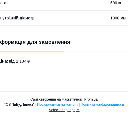
ага
600 кг
нутрішній діаметр
1000 мм
нформація для замовлення
іна:
від 1 134 ₴
Сайт створений на маркетплейсі
Prom.ua
ТОВ "ІнБуд Інвест" |
Поскаржитися на контент
|
Політика конфіденційності
Select Language
▼