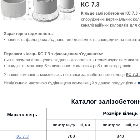
КС 7.3
Кільце залізобетонне КС 7.3
-
спорудженні вертикальних коло
каналізаційних колодязів для 
Характерна відмінність:
• наявність фальцевих з'єднань, що дозволяють заощадити на витратах
Переваги кілець КС 7.3 з
фальцевим
з'єднанням
:
• чіткі розміри фальцевих з'єднань дозволяють герметизувати стики за
• швидкість монтажу без виконання «вологих» робіт по затірці швів.
У нашої компанії є можливість поставки залізобетонного кільця
КС 7.3
Невід'ємною частиною будівництва комунікацій з даною продукцією є
Каталог залізобетонн
Розміри кілець
Марка
кілець
Діаметр внутрішній, мм
Діаметр зовнішній, мм
КС 7.3
700
840