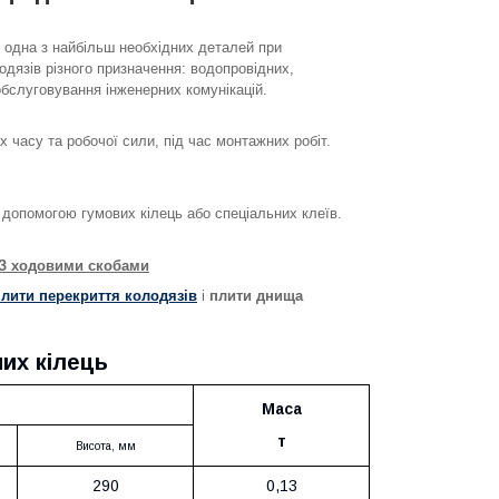
 одна з найбільш необхідних деталей при
дязів різного призначення: водопровідних,
обслуговування інженерних комунікацій.
 часу та робочої сили, під час монтажних робіт.
 допомогою гумових кілець або спеціальних клеїв.
-З ходовими скобами
плити перекриття колодязів
і
плити днища
их кілець
Маса
т
Висота
, мм
290
0,13