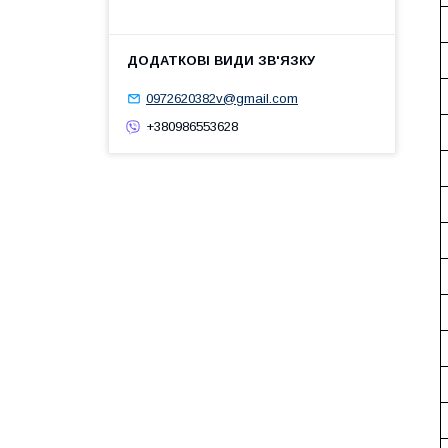
0972620382v@gmail.com
+380986553628