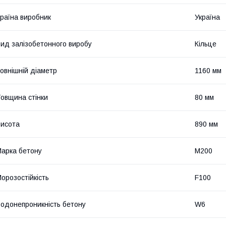
раїна виробник
Україна
ид залізобетонного виробу
Кільце
овнішній діаметр
1160 мм
овщина стінки
80 мм
исота
890 мм
арка бетону
М200
орозостійкість
F100
одонепроникність бетону
W6