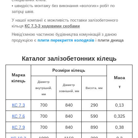
• швидкість монтажу без виконання «вологих» робіт по
затірці швів.
У нашої компанії є можливість поставки залізобетонного
кільця
КС 7.3-З ходовими скобами
Невід'ємною частиною будівництва комунікацій з даною
продукцією є
плити перекриття колодязів
і
плити днища
Каталог залізобетонних кілець
Розміри кілець
Марка
Маса
кілець
Діаметр
Діаметр
т
внутрішній,
Висота
, мм
зовнішній, мм
мм
КС 7.3
700
840
290
0,13
КС 7.6
700
840
590
0,325
КС 7.9
700
840
890
0,38