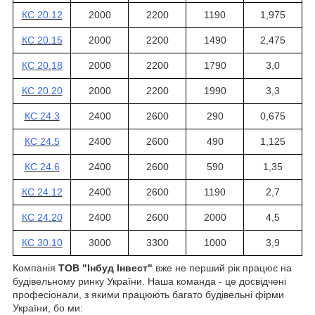
КС 20.12
2000
2200
1190
1,975
КС 20.15
2000
2200
1490
2,475
КС 20.18
2000
2200
1790
3,0
КС 20.20
2000
2200
1990
3,3
КС 24.3
2400
2600
290
0,675
КС 24.5
2400
2600
490
1,125
КС 24.6
2400
2600
590
1,35
КС 24.12
2400
2600
1190
2,7
КС 24.20
2400
2600
2000
4,5
КС 30.10
3000
3300
1000
3,9
Компанія
ТОВ "Інбуд Інвест"
вже не перший рік працює на
будівельному ринку України. Наша команда - це досвідчені
професіонали, з якими працюють багато будівельні фірми
України, бо ми: