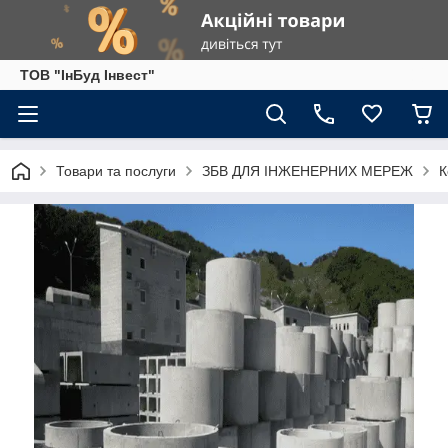
ТОВ "ІнБуд Інвест"
Товари та послуги
ЗБВ ДЛЯ ІНЖЕНЕРНИХ МЕРЕЖ
К