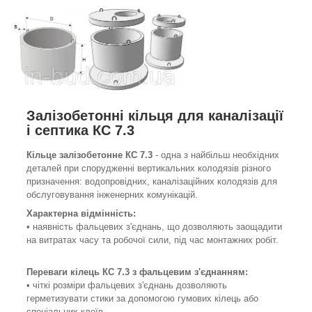
Залізобетонні кільця для каналізації
і септика КС 7.3
Кільце залізобетонне КС 7.3
- одна з найбільш необхідних
деталей при спорудженні вертикальних колодязів різного
призначення: водопровідних, каналізаційних колодязів для
обслуговування інженерних комунікацій.
Характерна відмінність:
• наявність фальцевих з'єднань, що дозволяють заощадити
на витратах часу та робочої сили, під час монтажних робіт.
Переваги кілець КС 7.3 з
фальцевим
з'єднанням
:
• чіткі розміри фальцевих з'єднань дозволяють
герметизувати стики за допомогою гумових кілець або
спеціальних клеїв.