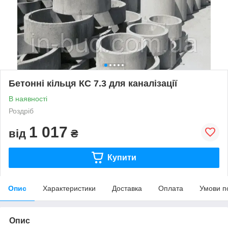
Бетонні кільця КС 7.3 для каналізації
В наявності
Роздріб
1 017
від
₴
Купити
Опис
Характеристики
Доставка
Оплата
Умови п
Опис