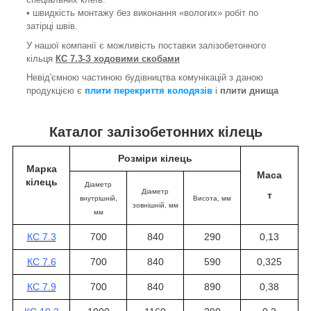
• швидкість монтажу без виконання «вологих» робіт по
затірці швів.
У нашої компанії є можливість поставки залізобетонного
кільця
КС 7.3-З ходовими скобами
Невід'ємною частиною будівництва комунікацій з даною
продукцією є
плити перекриття колодязів
і
плити днища
Каталог залізобетонних кілець
Розміри кілець
Марка
Маса
кілець
Діаметр
Діаметр
т
внутрішній,
Висота
, мм
зовнішній, мм
мм
КС 7.3
700
840
290
0,13
КС 7.6
700
840
590
0,325
КС 7.9
700
840
890
0,38