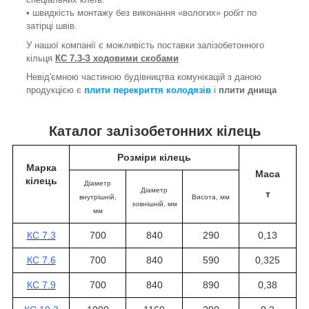
• швидкість монтажу без виконання «вологих» робіт по
затірці швів.
У нашої компанії є можливість поставки залізобетонного
кільця
КС 7.3-З ходовими скобами
Невід'ємною частиною будівництва комунікацій з даною
продукцією є
плити перекриття колодязів
і
плити днища
Каталог залізобетонних кілець
Розміри кілець
Марка
Маса
кілець
Діаметр
Діаметр
т
внутрішній,
Висота
, мм
зовнішній, мм
мм
КС 7.3
700
840
290
0,13
КС 7.6
700
840
590
0,325
КС 7.9
700
840
890
0,38