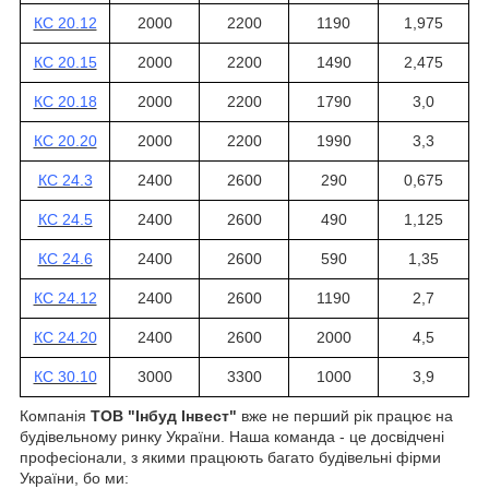
КС 20.12
2000
2200
1190
1,975
КС 20.15
2000
2200
1490
2,475
КС 20.18
2000
2200
1790
3,0
КС 20.20
2000
2200
1990
3,3
КС 24.3
2400
2600
290
0,675
КС 24.5
2400
2600
490
1,125
КС 24.6
2400
2600
590
1,35
КС 24.12
2400
2600
1190
2,7
КС 24.20
2400
2600
2000
4,5
КС 30.10
3000
3300
1000
3,9
Компанія
ТОВ "Інбуд Інвест"
вже не перший рік працює на
будівельному ринку України. Наша команда - це досвідчені
професіонали, з якими працюють багато будівельні фірми
України, бо ми: