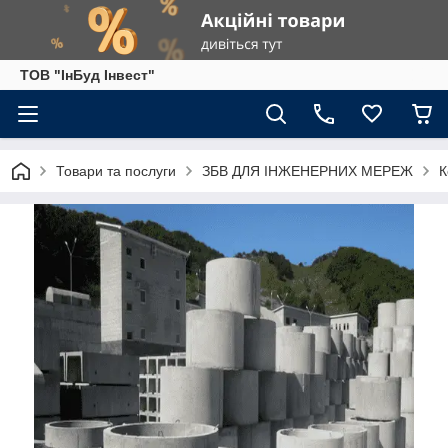
ТОВ "ІнБуд Інвест"
Товари та послуги
ЗБВ ДЛЯ ІНЖЕНЕРНИХ МЕРЕЖ
К