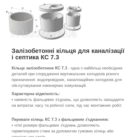
Залізобетонні кільця для каналізації
і септика КС 7.3
Кільце залізобетонне КС 7.3
- одна з найбільш необхідних
деталей при спорудженні вертикальних колодязів різного
призначення: водопровідних, каналізаційних колодязів для
обслуговування інженерних комунікацій.
Характерна відмінність:
• наявність фальцевих з'єднань, що дозволяють заощадити
на витратах часу та робочої сили, під час монтажних робіт.
Переваги кілець КС 7.3 з
фальцевим
з'єднанням
:
• чіткі розміри фальцевих з'єднань дозволяють
герметизувати стики за допомогою гумових кілець або
спеціальних клеїв.