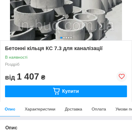
Бетонні кільця КС 7.3 для каналізації
В наявності
Роздріб
1 407
від
₴
Купити
Опис
Характеристики
Доставка
Оплата
Умови п
Опис