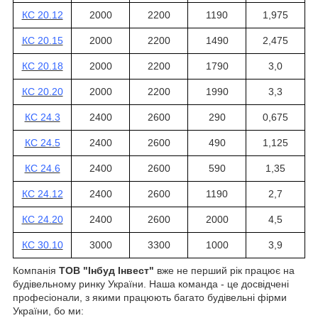
КС 20.12
2000
2200
1190
1,975
КС 20.15
2000
2200
1490
2,475
КС 20.18
2000
2200
1790
3,0
КС 20.20
2000
2200
1990
3,3
КС 24.3
2400
2600
290
0,675
КС 24.5
2400
2600
490
1,125
КС 24.6
2400
2600
590
1,35
КС 24.12
2400
2600
1190
2,7
КС 24.20
2400
2600
2000
4,5
КС 30.10
3000
3300
1000
3,9
Компанія
ТОВ "Інбуд Інвест"
вже не перший рік працює на
будівельному ринку України. Наша команда - це досвідчені
професіонали, з якими працюють багато будівельні фірми
України, бо ми: