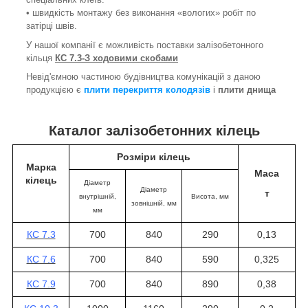
• швидкість монтажу без виконання «вологих» робіт по
затірці швів.
У нашої компанії є можливість поставки залізобетонного
кільця
КС 7.3-З ходовими скобами
Невід'ємною частиною будівництва комунікацій з даною
продукцією є
плити перекриття колодязів
і
плити днища
Каталог залізобетонних кілець
Розміри кілець
Марка
Маса
кілець
Діаметр
Діаметр
т
внутрішній,
Висота
, мм
зовнішній, мм
мм
КС 7.3
700
840
290
0,13
КС 7.6
700
840
590
0,325
КС 7.9
700
840
890
0,38