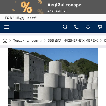
ТОВ "ІнБуд Інвест"
Товари та послуги
ЗБВ ДЛЯ ІНЖЕНЕРНИХ МЕРЕЖ
К