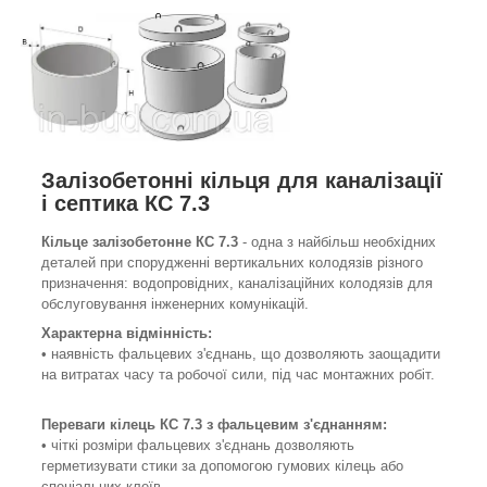
Залізобетонні кільця для каналізації
і септика КС 7.3
Кільце залізобетонне КС 7.3
- одна з найбільш необхідних
деталей при спорудженні вертикальних колодязів різного
призначення: водопровідних, каналізаційних колодязів для
обслуговування інженерних комунікацій.
Характерна відмінність:
• наявність фальцевих з'єднань, що дозволяють заощадити
на витратах часу та робочої сили, під час монтажних робіт.
Переваги кілець КС 7.3 з
фальцевим
з'єднанням
:
• чіткі розміри фальцевих з'єднань дозволяють
герметизувати стики за допомогою гумових кілець або
спеціальних клеїв.