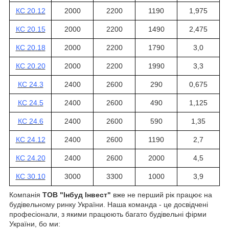
КС 20.12
2000
2200
1190
1,975
КС 20.15
2000
2200
1490
2,475
КС 20.18
2000
2200
1790
3,0
КС 20.20
2000
2200
1990
3,3
КС 24.3
2400
2600
290
0,675
КС 24.5
2400
2600
490
1,125
КС 24.6
2400
2600
590
1,35
КС 24.12
2400
2600
1190
2,7
КС 24.20
2400
2600
2000
4,5
КС 30.10
3000
3300
1000
3,9
Компанія
ТОВ "Інбуд Інвест"
вже не перший рік працює на
будівельному ринку України. Наша команда - це досвідчені
професіонали, з якими працюють багато будівельні фірми
України, бо ми: