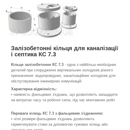
Залізобетонні кільця для каналізації
і септика КС 7.3
Кільце залізобетонне КС 7.3
- одна з найбільш необхідних
деталей при спорудженні вертикальних колодязів різного
призначення: водопровідних, каналізаційних колодязів для
обслуговування інженерних комунікацій.
Характерна відмінність:
• наявність фальцевих з'єднань, що дозволяють заощадити
на витратах часу та робочої сили, під час монтажних робіт.
Переваги кілець КС 7.3 з
фальцевим
з'єднанням
:
• чіткі розміри фальцевих з'єднань дозволяють
герметизувати стики за допомогою гумових кілець або
спеціальних клеїв.