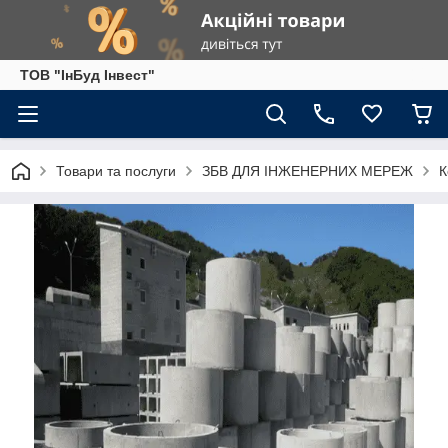
ТОВ "ІнБуд Інвест"
Товари та послуги
ЗБВ ДЛЯ ІНЖЕНЕРНИХ МЕРЕЖ
К