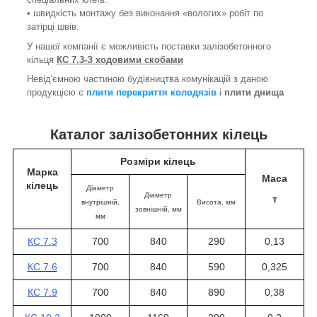
• швидкість монтажу без виконання «вологих» робіт по
затірці швів.
У нашої компанії є можливість поставки залізобетонного
кільця
КС 7.3-З ходовими скобами
Невід'ємною частиною будівництва комунікацій з даною
продукцією є
плити перекриття колодязів
і
плити днища
Каталог залізобетонних кілець
Розміри кілець
Марка
Маса
кілець
Діаметр
Діаметр
т
внутрішній,
Висота
, мм
зовнішній, мм
мм
КС 7.3
700
840
290
0,13
КС 7.6
700
840
590
0,325
КС 7.9
700
840
890
0,38