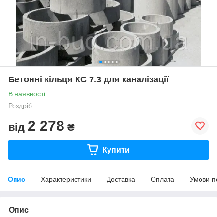
Бетонні кільця КС 7.3 для каналізації
В наявності
Роздріб
2 278
від
₴
Купити
Опис
Характеристики
Доставка
Оплата
Умови п
Опис