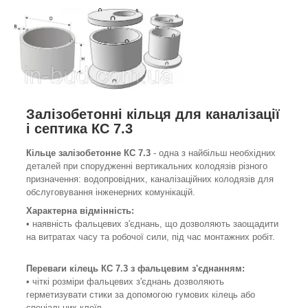
Залізобетонні кільця для каналізації
і септика КС 7.3
Кільце залізобетонне КС 7.3
- одна з найбільш необхідних
деталей при спорудженні вертикальних колодязів різного
призначення: водопровідних, каналізаційних колодязів для
обслуговування інженерних комунікацій.
Характерна відмінність:
• наявність фальцевих з'єднань, що дозволяють заощадити
на витратах часу та робочої сили, під час монтажних робіт.
Переваги кілець КС 7.3 з
фальцевим
з'єднанням
:
• чіткі розміри фальцевих з'єднань дозволяють
герметизувати стики за допомогою гумових кілець або
спеціальних клеїв.