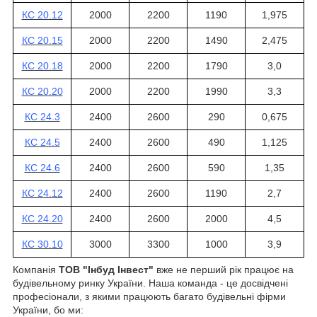
КС 20.12
2000
2200
1190
1,975
КС 20.15
2000
2200
1490
2,475
КС 20.18
2000
2200
1790
3,0
КС 20.20
2000
2200
1990
3,3
КС 24.3
2400
2600
290
0,675
КС 24.5
2400
2600
490
1,125
КС 24.6
2400
2600
590
1,35
КС 24.12
2400
2600
1190
2,7
КС 24.20
2400
2600
2000
4,5
КС 30.10
3000
3300
1000
3,9
Компанія
ТОВ "Інбуд Інвест"
вже не перший рік працює на
будівельному ринку України. Наша команда - це досвідчені
професіонали, з якими працюють багато будівельні фірми
України, бо ми: