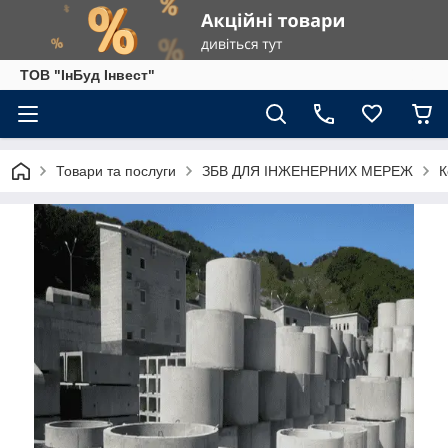
ТОВ "ІнБуд Інвест"
Товари та послуги
ЗБВ ДЛЯ ІНЖЕНЕРНИХ МЕРЕЖ
К