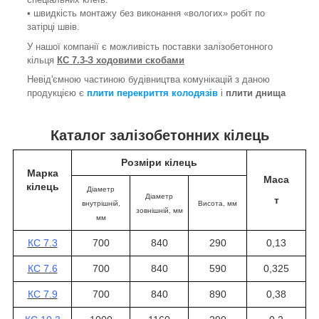
• швидкість монтажу без виконання «вологих» робіт по
затірці швів.
У нашої компанії є можливість поставки залізобетонного
кільця
КС 7.3-З ходовими скобами
Невід'ємною частиною будівництва комунікацій з даною
продукцією є
плити перекриття колодязів
і
плити днища
Каталог залізобетонних кілець
Розміри кілець
Марка
Маса
кілець
Діаметр
Діаметр
т
внутрішній,
Висота
, мм
зовнішній, мм
мм
КС 7.3
700
840
290
0,13
КС 7.6
700
840
590
0,325
КС 7.9
700
840
890
0,38