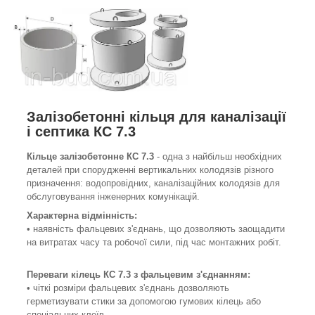
Залізобетонні кільця для каналізації
і септика КС 7.3
Кільце залізобетонне КС 7.3
- одна з найбільш необхідних
деталей при спорудженні вертикальних колодязів різного
призначення: водопровідних, каналізаційних колодязів для
обслуговування інженерних комунікацій.
Характерна відмінність:
• наявність фальцевих з'єднань, що дозволяють заощадити
на витратах часу та робочої сили, під час монтажних робіт.
Переваги кілець КС 7.3 з
фальцевим
з'єднанням
:
• чіткі розміри фальцевих з'єднань дозволяють
герметизувати стики за допомогою гумових кілець або
спеціальних клеїв.