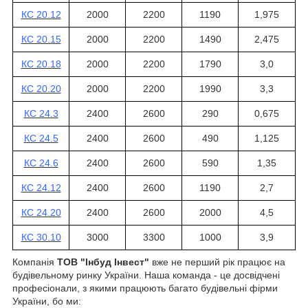
КС 20.12
2000
2200
1190
1,975
КС 20.15
2000
2200
1490
2,475
КС 20.18
2000
2200
1790
3,0
КС 20.20
2000
2200
1990
3,3
КС 24.3
2400
2600
290
0,675
КС 24.5
2400
2600
490
1,125
КС 24.6
2400
2600
590
1,35
КС 24.12
2400
2600
1190
2,7
КС 24.20
2400
2600
2000
4,5
КС 30.10
3000
3300
1000
3,9
Компанія
ТОВ "Інбуд Інвест"
вже не перший рік працює на
будівельному ринку України. Наша команда - це досвідчені
професіонали, з якими працюють багато будівельні фірми
України, бо ми: