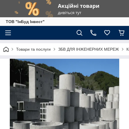
ТОВ "ІнБуд Інвест"
Товари та послуги
ЗБВ ДЛЯ ІНЖЕНЕРНИХ МЕРЕЖ
К