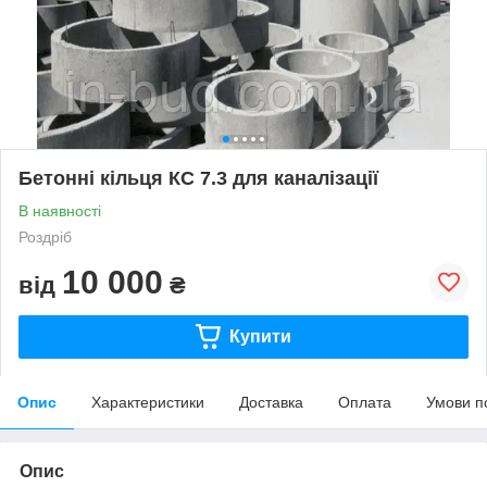
Бетонні кільця КС 7.3 для каналізації
В наявності
Роздріб
10 000
від
₴
Купити
Опис
Характеристики
Доставка
Оплата
Умови п
Опис