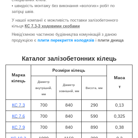
• швидкість монтажу без виконання «вологих» робіт по
затірці швів.
У нашої компанії є можливість поставки залізобетонного
кільця
КС 7.3-З ходовими скобами
Невід'ємною частиною будівництва комунікацій з даною
продукцією є
плити перекриття колодязів
і
плити днища
Каталог залізобетонних кілець
Розміри кілець
Марка
Маса
кілець
Діаметр
Діаметр
т
внутрішній,
Висота
, мм
зовнішній, мм
мм
КС 7.3
700
840
290
0,13
КС 7.6
700
840
590
0,325
КС 7.9
700
840
890
0,38