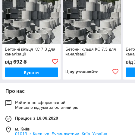
Бетонні кільця КС 7.3 для
Бетонні кільця КС 7.3 для
Бето
каналізації
каналізації
кана
692
від
₴
від
Ціну уточнюйте
Купити
Про нас
Рейтинг не сформований
Менше 5 відгуків за останній рік
Працює з 16.06.2020
м. Київ
01013, г. Киев, ул. Будиндустрии, Київ, Україна