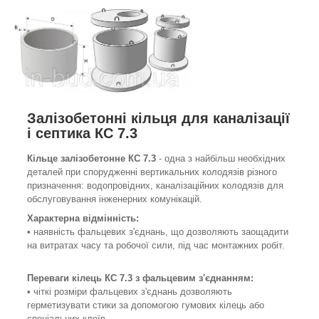
Залізобетонні кільця для каналізації
і септика КС 7.3
Кільце залізобетонне КС 7.3
- одна з найбільш необхідних
деталей при спорудженні вертикальних колодязів різного
призначення: водопровідних, каналізаційних колодязів для
обслуговування інженерних комунікацій.
Характерна відмінність:
• наявність фальцевих з'єднань, що дозволяють заощадити
на витратах часу та робочої сили, під час монтажних робіт.
Переваги кілець КС 7.3 з
фальцевим
з'єднанням
:
• чіткі розміри фальцевих з'єднань дозволяють
герметизувати стики за допомогою гумових кілець або
спеціальних клеїв.