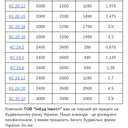
КС 20.12
2000
2200
1190
1,975
КС 20.15
2000
2200
1490
2,475
КС 20.18
2000
2200
1790
3,0
КС 20.20
2000
2200
1990
3,3
КС 24.3
2400
2600
290
0,675
КС 24.5
2400
2600
490
1,125
КС 24.6
2400
2600
590
1,35
КС 24.12
2400
2600
1190
2,7
КС 24.20
2400
2600
2000
4,5
КС 30.10
3000
3300
1000
3,9
Компанія
ТОВ "Інбуд Інвест"
вже не перший рік працює на
будівельному ринку України. Наша команда - це досвідчені
професіонали, з якими працюють багато будівельні фірми
України, бо ми: