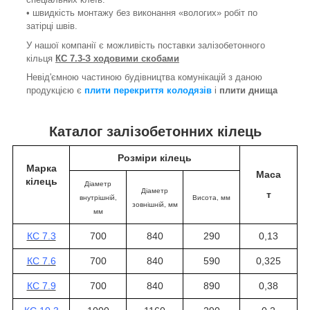
• швидкість монтажу без виконання «вологих» робіт по
затірці швів.
У нашої компанії є можливість поставки залізобетонного
кільця
КС 7.3-З ходовими скобами
Невід'ємною частиною будівництва комунікацій з даною
продукцією є
плити перекриття колодязів
і
плити днища
Каталог залізобетонних кілець
Розміри кілець
Марка
Маса
кілець
Діаметр
Діаметр
т
внутрішній,
Висота
, мм
зовнішній, мм
мм
КС 7.3
700
840
290
0,13
КС 7.6
700
840
590
0,325
КС 7.9
700
840
890
0,38