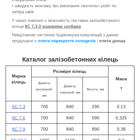
• швидкість монтажу без виконання «вологих» робіт по
затірці швів.
У нашої компанії є можливість поставки залізобетонного
кільця
КС 7.3-З ходовими скобами
Невід'ємною частиною будівництва комунікацій з даною
продукцією є
плити перекриття колодязів
і
плити днища
Каталог залізобетонних кілець
Розміри кілець
Марка
Маса
кілець
Діаметр
Діаметр
т
внутрішній,
Висота
, мм
зовнішній, мм
мм
КС 7.3
700
840
290
0,13
КС 7.6
700
840
590
0,325
КС 7.9
700
840
890
0,38