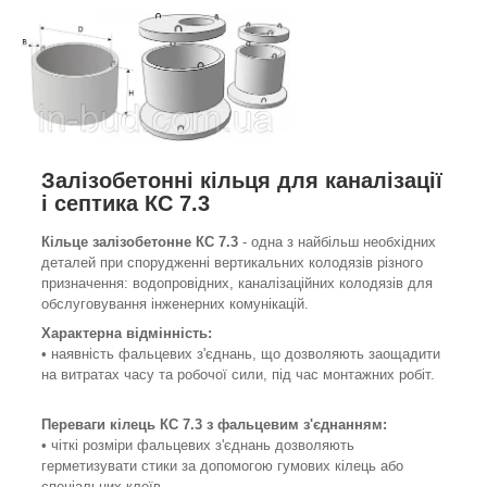
Залізобетонні кільця для каналізації
і септика КС 7.3
Кільце залізобетонне КС 7.3
- одна з найбільш необхідних
деталей при спорудженні вертикальних колодязів різного
призначення: водопровідних, каналізаційних колодязів для
обслуговування інженерних комунікацій.
Характерна відмінність:
• наявність фальцевих з'єднань, що дозволяють заощадити
на витратах часу та робочої сили, під час монтажних робіт.
Переваги кілець КС 7.3 з
фальцевим
з'єднанням
:
• чіткі розміри фальцевих з'єднань дозволяють
герметизувати стики за допомогою гумових кілець або
спеціальних клеїв.