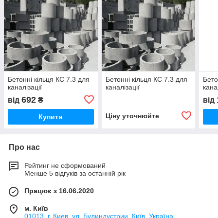
Бетонні кільця КС 7.3 для
Бетонні кільця КС 7.3 для
Бето
каналізації
каналізації
кана
692
від
₴
від
Ціну уточнюйте
Купити
Про нас
Рейтинг не сформований
Менше 5 відгуків за останній рік
Працює з 16.06.2020
м. Київ
01013, г. Киев, ул. Будиндустрии, Київ, Україна