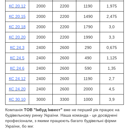
КС 20.12
2000
2200
1190
1,975
КС 20.15
2000
2200
1490
2,475
КС 20.18
2000
2200
1790
3,0
КС 20.20
2000
2200
1990
3,3
КС 24.3
2400
2600
290
0,675
КС 24.5
2400
2600
490
1,125
КС 24.6
2400
2600
590
1,35
КС 24.12
2400
2600
1190
2,7
КС 24.20
2400
2600
2000
4,5
КС 30.10
3000
3300
1000
3,9
Компанія
ТОВ "Інбуд Інвест"
вже не перший рік працює на
будівельному ринку України. Наша команда - це досвідчені
професіонали, з якими працюють багато будівельні фірми
України, бо ми: