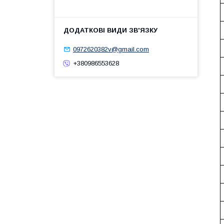
0972620382v@gmail.com
+380986553628