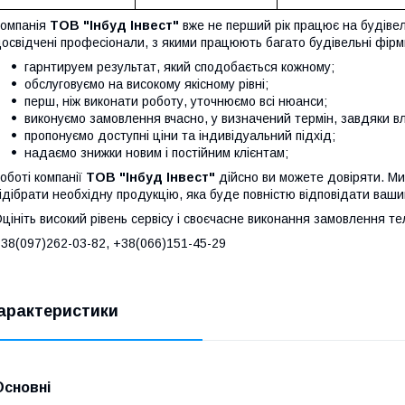
омпанія
ТОВ "Інбуд Інвест"
вже не перший рік працює на будіве
освідчені професіонали, з якими працюють багато будівельні фірми
гарнтируем результат, який сподобається кожному;
обслуговуємо на високому якісному рівні;
перш, ніж виконати роботу, уточнюємо всі нюанси;
виконуємо замовлення вчасно, у визначений термін, завдяки в
пропонуємо доступні ціни та індивідуальний підхід;
надаємо знижки новим і постійним клієнтам;
оботі компанії
ТОВ "Інбуд Інвест"
дійсно ви можете довіряти. Ми
ідібрати необхідну продукцію, яка буде повністю відповідати ваши
цініть високий рівень сервісу і своєчасне виконання замовлення т
38(0
97)262-03-82
, +38(066)151-45-29
арактеристики
Основні