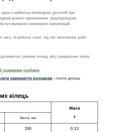
 одна з найбільш необхідних деталей при
дязів різного призначення: водопровідних,
обслуговування інженерних комунікацій.
 часу та робочої сили, під час монтажних робіт.
 допомогою гумових кілець або спеціальних клеїв.
-З ходовими скобами
плити перекриття колодязів
і
плити днища
их кілець
Маса
т
Висота
, мм
290
0,13