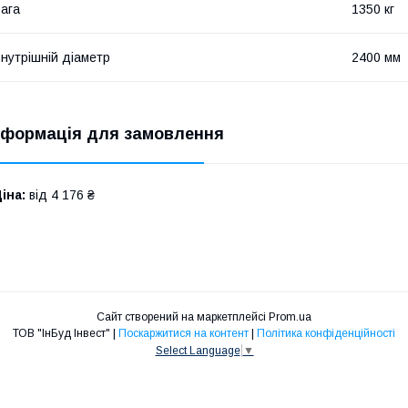
ага
1350 кг
нутрішній діаметр
2400 мм
нформація для замовлення
іна:
від 4 176 ₴
Сайт створений на маркетплейсі
Prom.ua
ТОВ "ІнБуд Інвест" |
Поскаржитися на контент
|
Політика конфіденційності
Select Language
▼