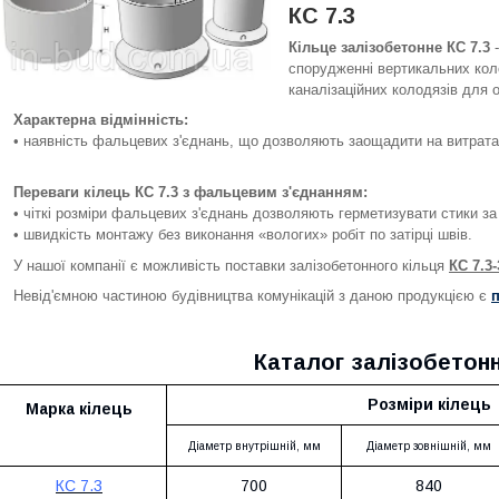
КС 7.3
Кільце залізобетонне КС 7.3
-
спорудженні вертикальних коло
каналізаційних колодязів для 
Характерна відмінність:
• наявність фальцевих з'єднань, що дозволяють заощадити на витратах
Переваги кілець КС 7.3 з
фальцевим
з'єднанням
:
• чіткі розміри фальцевих з'єднань дозволяють герметизувати стики за
• швидкість монтажу без виконання «вологих» робіт по затірці швів.
У нашої компанії є можливість поставки залізобетонного кільця
КС 7.3
Невід'ємною частиною будівництва комунікацій з даною продукцією є
Каталог залізобетонн
Розміри кілець
Марка
кілець
Діаметр внутрішній, мм
Діаметр зовнішній, мм
КС 7.3
700
840