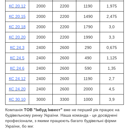
КС 20.12
2000
2200
1190
1,975
КС 20.15
2000
2200
1490
2,475
КС 20.18
2000
2200
1790
3,0
КС 20.20
2000
2200
1990
3,3
КС 24.3
2400
2600
290
0,675
КС 24.5
2400
2600
490
1,125
КС 24.6
2400
2600
590
1,35
КС 24.12
2400
2600
1190
2,7
КС 24.20
2400
2600
2000
4,5
КС 30.10
3000
3300
1000
3,9
Компанія
ТОВ "Інбуд Інвест"
вже не перший рік працює на
будівельному ринку України. Наша команда - це досвідчені
професіонали, з якими працюють багато будівельні фірми
України, бо ми: