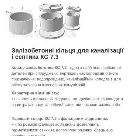
Залізобетонні кільця для каналізації
і септика КС 7.3
Кільце залізобетонне КС 7.3
- одна з найбільш необхідних
деталей при спорудженні вертикальних колодязів різного
призначення: водопровідних, каналізаційних колодязів для
обслуговування інженерних комунікацій.
Характерна відмінність:
• наявність фальцевих з'єднань, що дозволяють заощадити
на витратах часу та робочої сили, під час монтажних робіт.
Переваги кілець КС 7.3 з
фальцевим
з'єднанням
:
• чіткі розміри фальцевих з'єднань дозволяють
герметизувати стики за допомогою гумових кілець або
спеціальних клеїв.