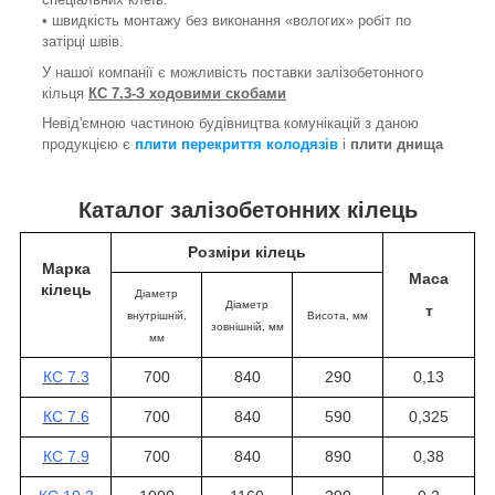
• швидкість монтажу без виконання «вологих» робіт по
затірці швів.
У нашої компанії є можливість поставки залізобетонного
кільця
КС 7.3-З ходовими скобами
Невід'ємною частиною будівництва комунікацій з даною
продукцією є
плити перекриття колодязів
і
плити днища
Каталог залізобетонних кілець
Розміри кілець
Марка
Маса
кілець
Діаметр
Діаметр
т
внутрішній,
Висота
, мм
зовнішній, мм
мм
КС 7.3
700
840
290
0,13
КС 7.6
700
840
590
0,325
КС 7.9
700
840
890
0,38