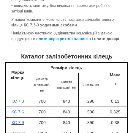
• швидкість монтажу без виконання «вологих» робіт по
затірці швів.
У нашої компанії є можливість поставки залізобетонного
кільця
КС 7.3-З ходовими скобами
Невід'ємною частиною будівництва комунікацій з даною
продукцією є
плити перекриття колодязів
і
плити днища
Каталог залізобетонних кілець
Розміри кілець
Марка
Маса
кілець
Діаметр
Діаметр
т
внутрішній,
Висота
, мм
зовнішній, мм
мм
КС 7.3
700
840
290
0,13
КС 7.6
700
840
590
0,325
КС 7.9
700
840
890
0,38