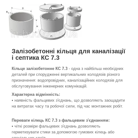
Залізобетонні кільця для каналізації
і септика КС 7.3
Кільце залізобетонне КС 7.3
- одна з найбільш необхідних
деталей при спорудженні вертикальних колодязів різного
призначення: водопровідних, каналізаційних колодязів для
обслуговування інженерних комунікацій.
Характерна відмінність:
• наявність фальцевих з'єднань, що дозволяють заощадити
на витратах часу та робочої сили, під час монтажних робіт.
Переваги кілець КС 7.3 з
фальцевим
з'єднанням
:
• чіткі розміри фальцевих з'єднань дозволяють
герметизувати стики за допомогою гумових кілець або
спеціальних клеїв.