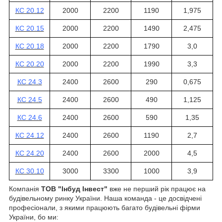
КС 20.12
2000
2200
1190
1,975
КС 20.15
2000
2200
1490
2,475
КС 20.18
2000
2200
1790
3,0
КС 20.20
2000
2200
1990
3,3
КС 24.3
2400
2600
290
0,675
КС 24.5
2400
2600
490
1,125
КС 24.6
2400
2600
590
1,35
КС 24.12
2400
2600
1190
2,7
КС 24.20
2400
2600
2000
4,5
КС 30.10
3000
3300
1000
3,9
Компанія
ТОВ "Інбуд Інвест"
вже не перший рік працює на
будівельному ринку України. Наша команда - це досвідчені
професіонали, з якими працюють багато будівельні фірми
України, бо ми: