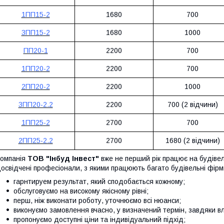
1ПП15-2
1680
700
3ПП15-2
1680
1000
ПП20-1
2200
700
1ПП20-2
2200
700
2ПП20-2
2200
1000
3ПП20-2.2
2200
700 (2 відчини)
1ПП25-2
2700
700
2ПП25-2.2
2700
1680 (2 відчини)
омпанія
ТОВ "Інбуд Інвест"
вже не перший рік працює на будіве
освідчені професіонали, з якими працюють багато будівельні фірми
гарнтируем результат, який сподобається кожному;
обслуговуємо на високому якісному рівні;
перш, ніж виконати роботу, уточнюємо всі нюанси;
виконуємо замовлення вчасно, у визначений термін, завдяки в
пропонуємо доступні ціни та індивідуальний підхід;