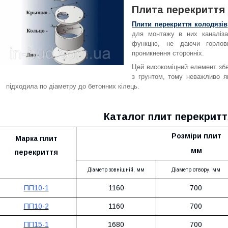
Плита перекриття 
Плити перекриття колодязів
для монтажу в них каналіза
функцію, не даючи горлови
проникнення сторонніх.
Цей високоміцний елемент
зб
з грунтом, тому неважливо я
підходила по діаметру до бетонних кілець.
Каталог плит перекритт
Розміри плит
Марка
плит
мм
перекриття
Діаметр зовнішній, мм
Діаметр отвору, мм
ПП10-1
1160
700
ПП10-2
1160
700
ПП15-1
1680
700