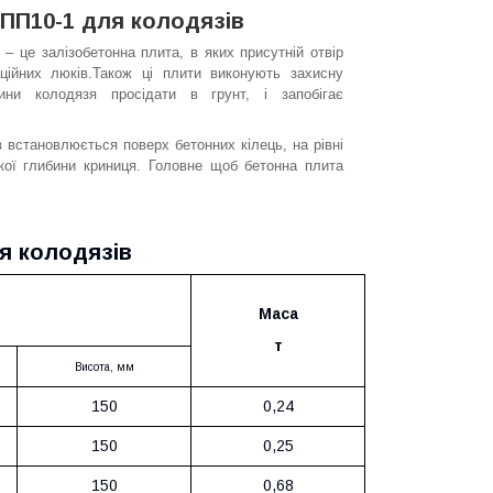
ПП10-1 для колодязів
– це залізобетонна плита, в яких присутній отвір
ційних люків.Також ці плити виконують захисну
ни колодязя просідати в грунт, і запобігає
в
встановлюється поверх бетонних кілець, на рівні
кої глибини криниця. Головне щоб бетонна плита
я колодязів
Маса
т
Висота
, мм
150
0,24
150
0,25
150
0,68