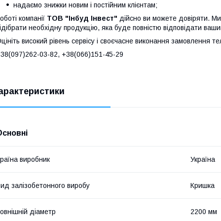
надаємо знижки новим і постійним клієнтам;
оботі компанії
ТОВ "Інбуд Інвест"
дійсно ви можете довіряти. Ми
ідібрати необхідну продукцію, яка буде повністю відповідати ваши
цініть високий рівень сервісу і своєчасне виконання замовлення т
38(0
97)262-03-82
, +38(066)151-45-29
арактеристики
Основні
раїна виробник
Україна
ид залізобетонного виробу
Кришка
овнішній діаметр
2200 мм