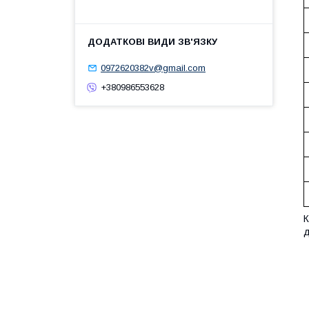
0972620382v@gmail.com
+380986553628
К
д