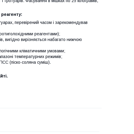
і тротуарів. Фасування в мішках по 25 кілограмів,
 реагенту:
туарах, перевірений часом і зарекомендував
протиголохідними реагентами);
ів, вигідно вирізняється набагато нижчою
алогічними кліматичними умовами;
апазоні температурних режимів;
 ПСС (піско-соляна суміш).
йті.