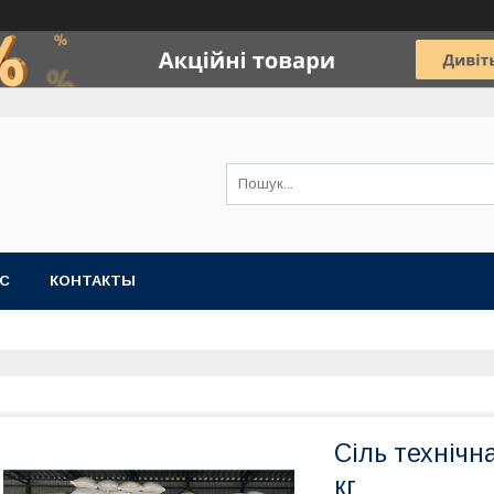
АС
КОНТАКТЫ
Сіль технічн
кг