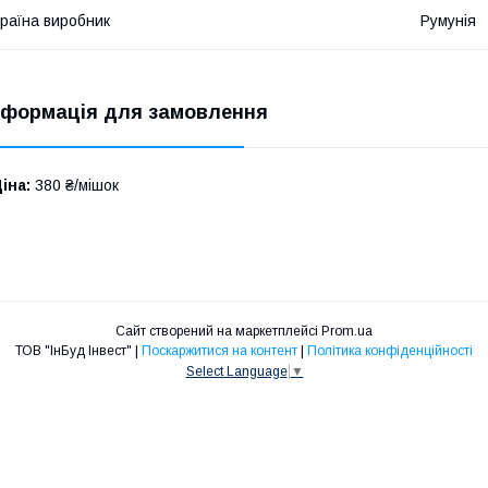
раїна виробник
Румунія
нформація для замовлення
іна:
380 ₴/мішок
Сайт створений на маркетплейсі
Prom.ua
ТОВ "ІнБуд Інвест" |
Поскаржитися на контент
|
Політика конфіденційності
Select Language
▼