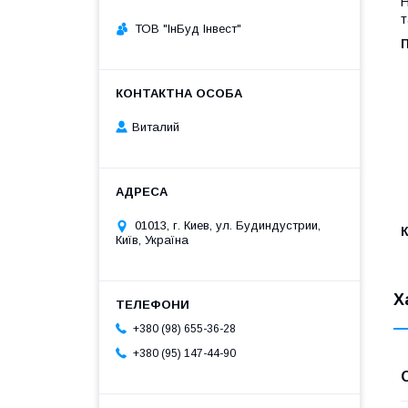
Н
т
ТОВ "ІнБуд Інвест"
П
Виталий
01013, г. Киев, ул. Будиндустрии,
К
Київ, Україна
Х
+380 (98) 655-36-28
+380 (95) 147-44-90