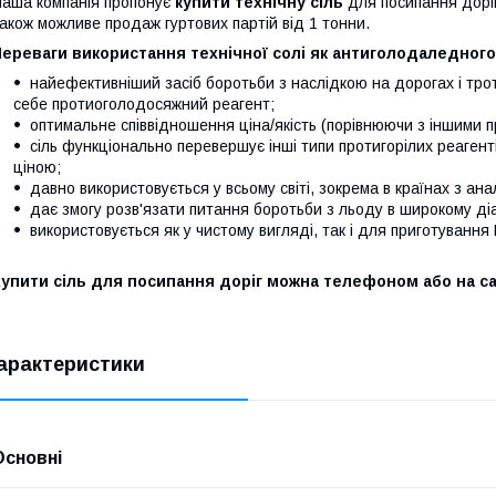
аша компанія пропонує
купити технічну сіль
для посипання доріг 
акож можливе продаж гуртових партій від 1 тонни.
ереваги використання технічної солі як антиголодаледного
найефективніший засіб боротьби з наслідкою на дорогах і тро
себе протиоголодосяжний реагент;
оптимальне співвідношення ціна/якість (порівнюючи з іншими 
сіль функціонально перевершує інші типи протигорілих реагент
ціною;
давно використовується у всьому світі, зокрема в країнах з ан
дає змогу розв'язати питання боротьби з льоду в широкому ді
використовується як у чистому вигляді, так і для приготування
упити сіль для посипання доріг можна телефоном або на са
арактеристики
Основні