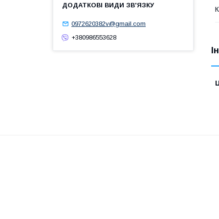
К
0972620382v@gmail.com
+380986553628
І
Ц